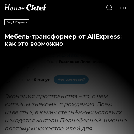
Гид AliExpress
Мебель-трансформер от AliExpress:
как это возможно
Текст
Екатерина Дорошенко
28297
2
Нет времени?
На чтение:
9 минут
Экономия пространства – то, с чем
китайцы знакомы с рождения. Всем
известно, в каких стеснённых условиях
находятся жители Поднебесной, именно
поэтому множество идей для