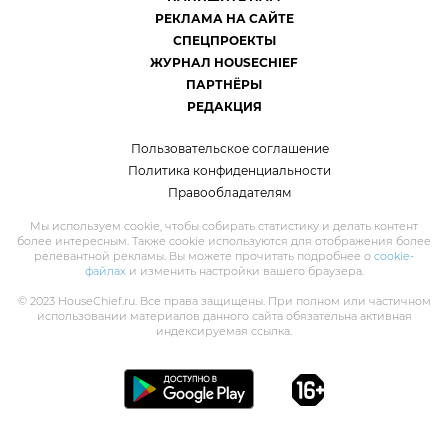
РЕКЛАМА НА САЙТЕ
СПЕЦПРОЕКТЫ
ЖУРНАЛ HOUSECHIEF
ПАРТНЁРЫ
РЕДАКЦИЯ
Пользовательское соглашение
Политика конфиденциальности
Правообладателям
Мы используем cookie, чтобы собирать статистику и делать контент
более интересным. Также cookie используются для отображения более
релевантной рекламы. Вы можете прочитать подробнее о
cookie-
файлах
и изменить настройки вашего браузера.
© 2023 HouseChief.ru. Все права защищены. При полном или частичном
использовании материалов данного сайта обязательна активная
индексируемая ссылка.