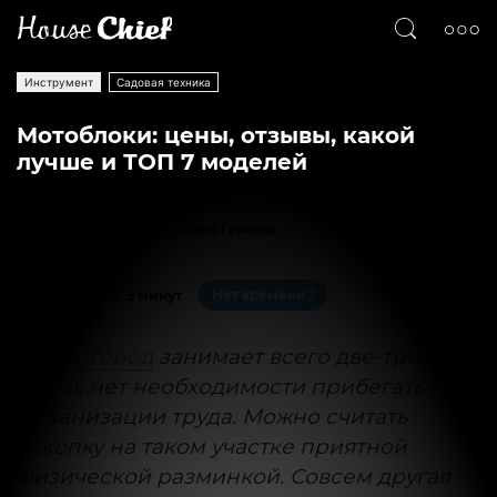
Инструмент
Садовая техника
Мотоблоки: цены, отзывы, какой
лучше и ТОП 7 моделей
Текст
Юлия Гузяева
47600
5
Нет времени?
На чтение:
5 минут
Если
огород
занимает всего две-три
сотки, нет необходимости прибегать к
механизации труда. Можно считать
вскопку на таком участке приятной
физической разминкой. Совсем другая