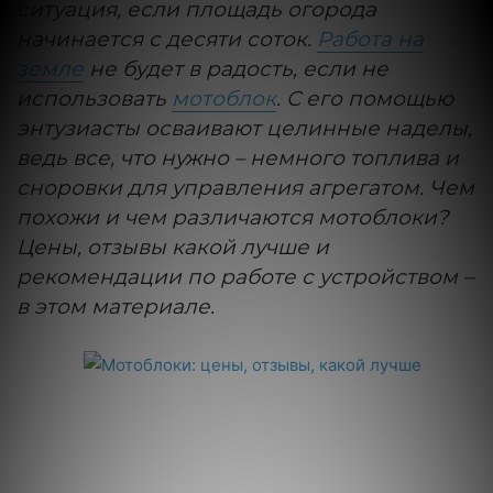
ситуация, если площадь огорода
начинается с десяти соток.
Работа на
земле
не будет в радость, если не
использовать
мотоблок
. С его помощью
энтузиасты осваивают целинные наделы,
ведь все, что нужно – немного топлива и
сноровки для управления агрегатом. Чем
похожи и чем различаются мотоблоки?
Цены, отзывы какой лучше и
рекомендации по работе с устройством –
в этом материале.