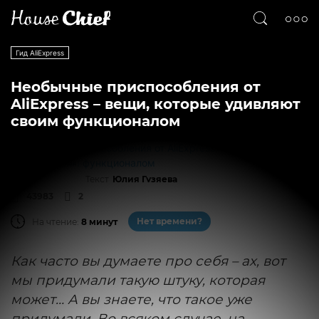
Гид AliExpress
Необычные приспособления от
AliExpress – вещи, которые удивляют
своим функционалом
Текст
Юлия Гузяева
43983
2
Нет времени?
На чтение:
8 минут
Как часто вы думаете про себя – ах, вот
мы придумали такую штуку, которая
может… А вы знаете, что такое уже
придумали. Во всяком случае, на