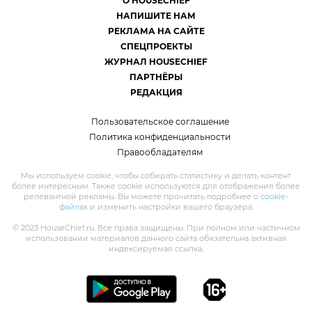
О HOUSECHIEF
НАПИШИТЕ НАМ
РЕКЛАМА НА САЙТЕ
СПЕЦПРОЕКТЫ
ЖУРНАЛ HOUSECHIEF
ПАРТНЁРЫ
РЕДАКЦИЯ
Пользовательское соглашение
Политика конфиденциальности
Правообладателям
Мы используем cookie, чтобы собирать статистику и делать контент
более интересным. Также cookie используются для отображения более
релевантной рекламы. Вы можете прочитать подробнее о
cookie-
файлах
и изменить настройки вашего браузера.
© 2023 HouseChief.ru. Все права защищены. При полном или частичном
использовании материалов данного сайта обязательна активная
индексируемая ссылка.