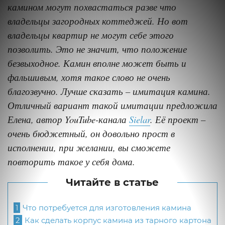
камином могут похвастаться разве что
владельцы загородных коттеджей. Но вот
владельцы квартир не могут себе этого
позволить. Это не значит, что положение
безвыходное. Камин вполне может быть и
фальшивым, хотя такое слово не очень
благозвучно. Лучше сказать – имитация камина.
Отличный вариант такой имитации предложила
Елена, автор YouTube-канала
Sielar
. Её проект –
очень бюджетный, он довольно прост в
исполнении, при желании, вы сможете
повторить такое у себя дома.
Читайте в статье
1
Что потребуется для изготовления камина
2
Как сделать корпус камина из тарного картона