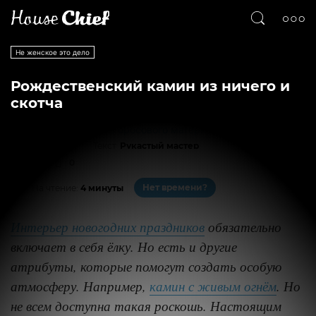
Не женское это дело
Рождественский камин из ничего и
скотча
Текст
Рукастый мастер
1144
0
Нет времени?
На чтение:
4 минуты
Интерьер новогодних праздников
обязательно
включает в себя ёлку. Но есть и другие
атрибуты, которые помогут создать особую
атмосферу. Например,
камин с живым огнём
. Но
не всем доступна такая роскошь. Настоящим