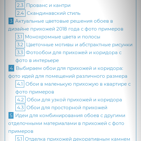
2.3
Прованс и кантри
2.4
Скандинавский стиль
3
Актуальные цветовые решения обоев в
дизайне прихожей 2018 года с фото примеров
3.1
Монохромные цвета и полосы
3.2
Цветочные мотивы и абстрактные рисунки
3.3
Фотообои для прихожей и коридора с
фото в интерьере
4
Выбираем обои для прихожей и коридора:
фото идей для помещений различного размера
4.1
Обои в маленькую прихожую в квартире с
фото примеров
4.2
Обои для узкой прихожей и коридора
4.3
Обои для просторной прихожей
5
Идеи для комбинирования обоев с другими
отделочными материалами в прихожей с фото
примеров
5.1
Отделка прихожей декоративным камнем