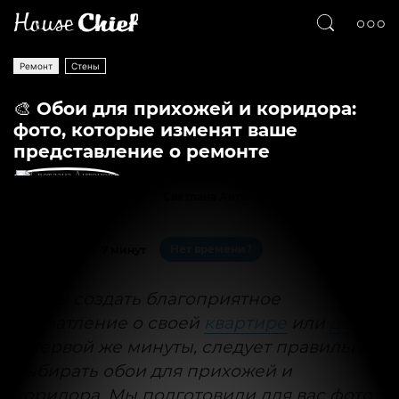
Ремонт
Стены
🎨 Обои для прихожей и коридора:
фото, которые изменят ваше
представление о ремонте
Текст
Светлана Антонова
88924
0
Нет времени?
На чтение:
7 минут
Чтобы создать благоприятное
впечатление о своей
квартире
или
доме
с первой же минуты, следует правильно
выбирать обои для прихожей и
коридора. Мы подготовили для вас фото,