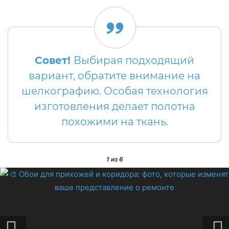
Совет!
Выбирая подходящий
вариант, обратите внимание на
шелкографию. Особая технология
изготовления делает полотна
похожими на ткань.
1
из 6