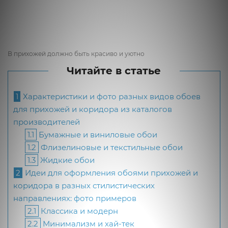
В прихожей должно быть красиво и уютно
Читайте в статье
1
Характеристики и фото разных видов обоев
для прихожей и коридора из каталогов
производителей
1.1
Бумажные и виниловые обои
1.2
Флизелиновые и текстильные обои
1.3
Жидкие обои
2
Идеи для оформления обоями прихожей и
коридора в разных стилистических
направлениях: фото примеров
2.1
Классика и модерн
2.2
Минимализм и хай-тек