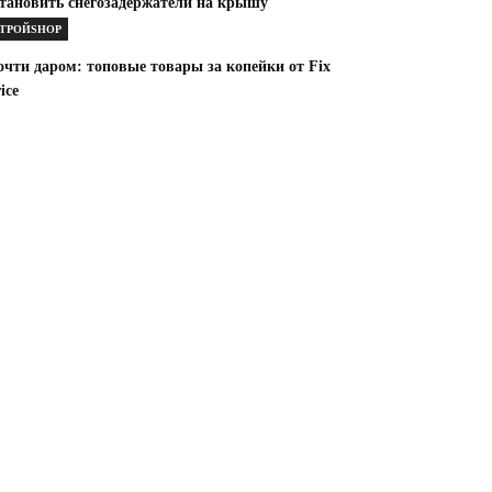
становить снегозадержатели на крышу
ТРОЙSHOP
чти даром: топовые товары за копейки от Fix
ice