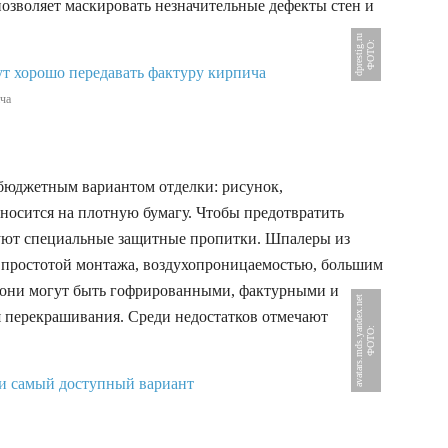
озволяет маскировать незначительные дефекты стен и
u
Ф
О
Т
О
:
d
p
r
e
s
t
i
g
.
r
ча
бюджетным вариантом отделки: рисунок,
осится на плотную бумагу. Чтобы предотвратить
зуют специальные защитные пропитки. Шпалеры из
, простотой монтажа, воздухопроницаемостью, большим
е они могут быть гофрированными, фактурными и
t
я перекрашивания. Среди недостатков отмечают
Ф
О
Т
О
:
a
v
a
t
a
r
s
.
m
d
s
.
y
a
n
d
e
x
.
n
e