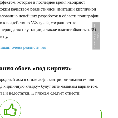
ффектом, которые в последнее время набирают
соким качеством реалистичной имитации кирпичной
ользованию новейших разработок в области полиграфии.
ю к воздействию УФ-лучей, сохранностью
t
 периода эксплуатации, а также влагостойкостью. 3D-
Ф
О
Т
О
:
a
v
a
t
a
r
s
.
m
d
s
.
y
a
n
d
e
x
.
n
e
цену.
ания обоев «под кирпич»
ородный дом в стиле лофт, кантри, минимализм или
под кирпичную кладку» будут оптимальным вариантом.
а и недостатки. К плюсам следует отнести: