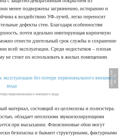
лина с защитно-декоративным покрытием из
 они менее подвержены загрязнению, истиранию и
тойчива к воздействию УФ-лучей, легко переносит
тельные дефекты стен. Благодаря особенностям
верхность, почти идеально имитирующая кирпичную
можно отнести длительный срок службы и сохранение
ии всей эксплуатации. Среди недостатков – плохая
му не стоит их использовать в жилых помещениях
m
Ф
О
Т
О
:
i
.
p
i
n
i
m
g
.
c
o
отери первоначального внешнего вида
ый материал, состоящий из целлюлозы и полиэстера.
ностью, обладает неплохими звукоизолирующими
руется при высыхании. Флизелиновые обои могут
чески безопасны и бывают структурными, фактурными