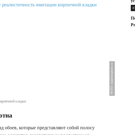
у
С
По
Pr
ФОТО: makebestphoto.ru
кирпичной кладки
отна
 обоев, которые представляют собой полосу