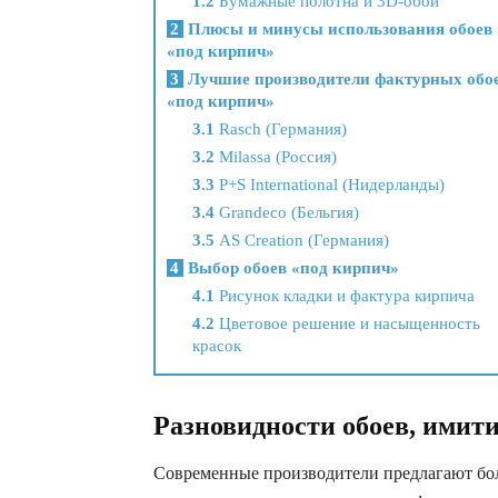
1.2
Бумажные полотна и 3D-обои
2
Плюсы и минусы использования обоев
«под кирпич»
3
Лучшие производители фактурных обо
«под кирпич»
3.1
Rasch (Германия)
3.2
Milassa (Россия)
3.3
P+S International (Нидерланды)
3.4
Grandeco (Бельгия)
3.5
AS Creation (Германия)
4
Выбор обоев «под кирпич»
4.1
Рисунок кладки и фактура кирпича
4.2
Цветовое решение и насыщенность
красок
Разновидности обоев, ими
Современные производители предлагают бол