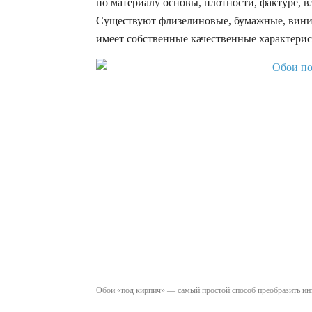
по материалу основы, плотности, фактуре, в
Существуют флизелиновые, бумажные, вини
имеет собственные качественные характерис
Обои «под кирпич» — самый простой способ преобразить ин