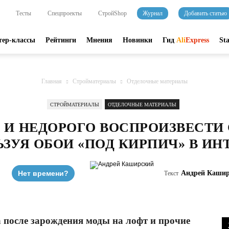
Тесты
Спецпроекты
СтройShop
Журнал
Добавить статью
тер-классы
Рейтинги
Мнения
Новинки
Гид
Ali
Express
St
Главная
Стройматериалы
Отделочные материалы
СТРОЙМАТЕРИАЛЫ
ОТДЕЛОЧНЫЕ МАТЕРИАЛЫ
 И НЕДОРОГО ВОСПРОИЗВЕСТИ 
ЗУЯ ОБОИ «ПОД КИРПИЧ» В ИН
Нет времени?
Андрей Кашир
Текст
а после зарождения моды на лофт и прочие