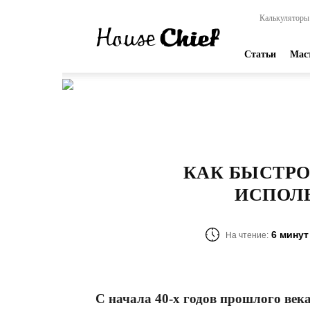
HouseChief
Калькуляторы
—
online-
издание
Статьи
Мас
для
современных
мастеров
КАК БЫСТРО
ИСПОЛЬ
6 минут
На чтение:
С начала 40-х годов прошлого век