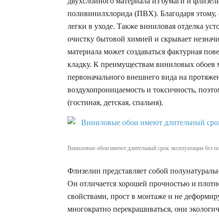
двухслойного материала из бумаги и флизе
поливинилхлорида (ПВХ). Благодаря этому,
легки в уходе. Также виниловая отделка ус
очистку бытовой химией и скрывает незначи
материала может создаваться фактурная по
кладку. К преимуществам виниловых обоев 
первоначального внешнего вида на протяжен
воздухопроницаемость и токсичность, поэто
(гостиная, детская, спальня).
Виниловые обои имеют длительный срок эксплуатации без п
Флизелин представляет собой полунатуральн
Он отличается хорошей прочностью и плот
свойствами, прост в монтаже и не деформи
многократно перекрашиваться, они экологи