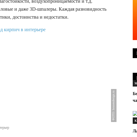
лагостойкости, воздухопроницаемости и т.д.
ловые и даже 3D-шпалеры. Каждая разновидность
тики, достоинства и недостатки.
М
ФОТО: housesdesign.ru
Бе
ч
К
терьер
Л