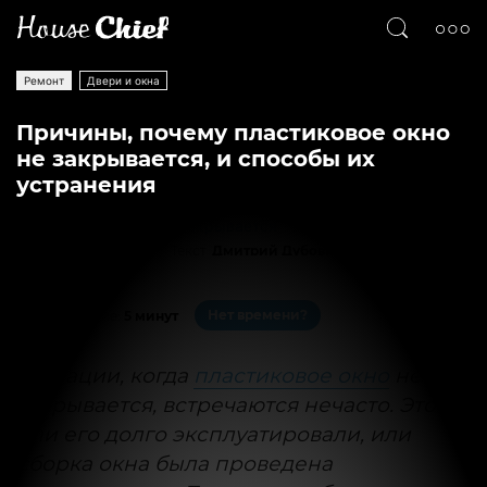
Ремонт
Двери и окна
Причины, почему пластиковое окно
не закрывается, и способы их
устранения
Текст
Дмитрий Дубовицкий
15062
0
Нет времени?
На чтение:
5 минут
Ситуации, когда
пластиковое окно
не
закрывается, встречаются нечасто. Это
или его долго эксплуатировали, или
сборка окна была проведена