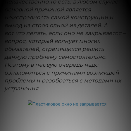
некачественно.То есть, в любом случае
основной причиной является
неисправность самой конструкции и
выход из строя одной из деталей. А
вот что делать, если оно не закрывается –
вопрос, который волнует многих
обывателей, стремящихся решить
данную проблему самостоятельно.
Поэтому в первую очередь надо
ознакомиться с причинами возникшей
проблемы и разобраться с методами их
устранения.