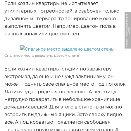
Если хозяин квартиры не испытывает
утилитарных потребностей, а озабочен только
u
дизайном интерьера, то зонирование можно
выполнять цветом. Например, цветом пола в
Ф
О
Т
О:
i
m
a
g
e
s
1
1.
d
o
m
a
s
h
n
y
o
c
h
a
g.
r
разных зонах или цветом стен.
Спальное место выделено цветом стены
Если хозяин квартиры-студии по характеру
экстремал, да ещё и не чужд альпинизму, он
может поднять своё спальное место под потолок.
Лазить туда придётся по лесенке. А лестницу
нетрудно превратить в небольшое хранилище
домашних вещей. Для этого в ступеньки можно
встроить выдвижные ящики. Зато сверху видно
всё. А под кроватью появляется свободная
площадь, которую можно занять чем угодно. А