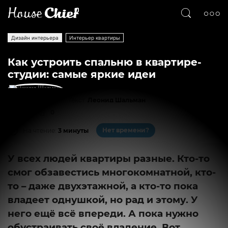
Дизайн интерьера
Интерьер квартиры
Как устроить спальню в квартире-
студии: самые яркие идеи
Текст
Леонид Шальман
3831
0
Нет времени?
На чтение:
3 минуты
У всех людей квартиры разные. Кто-то
смог обзавестись многокомнатной, кто-
то – даже двухэтажной, а кто-то пока
владеет однушкой, но рад и этому. У
него ещё всё впереди. А пока нужно
обустраивать своё владение. Вот