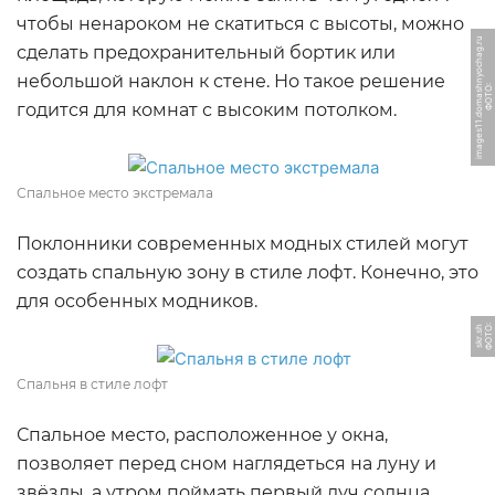
чтобы ненароком не скатиться с высоты, можно
u
сделать предохранительный бортик или
небольшой наклон к стене. Но такое решение
Ф
О
Т
О:
i
m
a
g
e
s
1
1.
d
o
m
a
s
h
n
y
o
c
h
a
g.
r
годится для комнат с высоким потолком.
Спальное место экстремала
Поклонники современных модных стилей могут
создать спальную зону в стиле лофт. Конечно, это
для особенных модников.
Ф
О
Т
О:
s
k
r.
s
h
Спальня в стиле лофт
Спальное место, расположенное у окна,
позволяет перед сном наглядеться на луну и
звёзды, а утром поймать первый луч солнца.