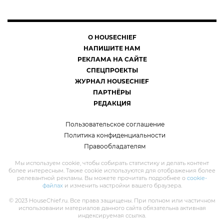
О HOUSECHIEF
НАПИШИТЕ НАМ
РЕКЛАМА НА САЙТЕ
СПЕЦПРОЕКТЫ
ЖУРНАЛ HOUSECHIEF
ПАРТНЁРЫ
РЕДАКЦИЯ
Пользовательское соглашение
Политика конфиденциальности
Правообладателям
Мы используем cookie, чтобы собирать статистику и делать контент
более интересным. Также cookie используются для отображения более
релевантной рекламы. Вы можете прочитать подробнее о
cookie-
файлах
и изменить настройки вашего браузера.
© 2023 HouseChief.ru. Все права защищены. При полном или частичном
использовании материалов данного сайта обязательна активная
индексируемая ссылка.