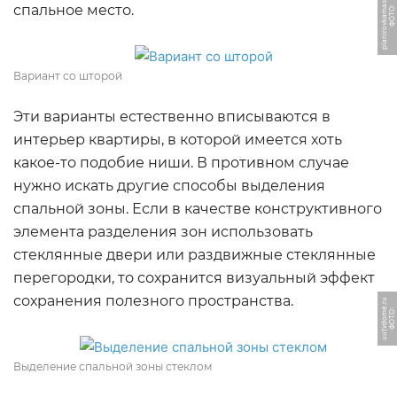
u
спальное место.
Ф
О
Т
О:
pl
a
ni
r
o
v
k
a
m
a
s
t
e
r.
r
Вариант со шторой
Эти варианты естественно вписываются в
интерьер квартиры, в которой имеется хоть
какое-то подобие ниши. В противном случае
нужно искать другие способы выделения
спальной зоны. Если в качестве конструктивного
элемента разделения зон использовать
стеклянные двери или раздвижные стеклянные
перегородки, то сохранится визуальный эффект
сохранения полезного пространства.
u
Ф
О
Т
О:
u
u
t
v
d
o
m
e.
r
Выделение спальной зоны стеклом