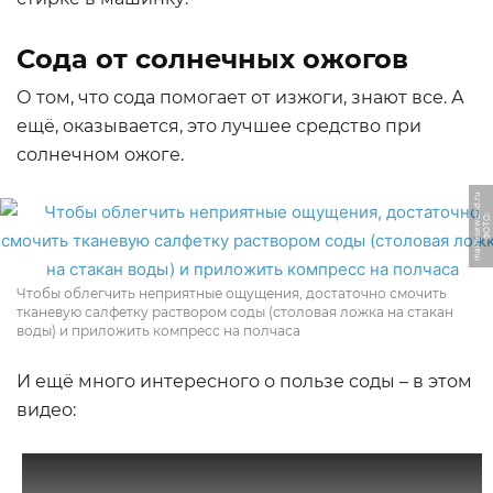
Сода от солнечных ожогов
О том, что сода помогает от изжоги, знают все. А
ещё, оказывается, это лучшее средство при
солнечном ожоге.
u
Ф
О
Т
О:
m
al
t
e
s
e
w
o
rl
d.
r
Чтобы облегчить неприятные ощущения, достаточно смочить
тканевую салфетку раствором соды (столовая ложка на стакан
воды) и приложить компресс на полчаса
И ещё много интересного о пользе соды – в этом
видео: