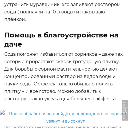
устранить муравейник, его заливают раствором
соды ( полпачки на 10 л воды) и накрывают
плёнкой.
Помощь в благоустройстве на
даче
Сода поможет избавиться от сорняков – даже тех,
которые прорастают сквозь тротуарную плитку.
Для борьбы с сорной растительностью делают
концентрированный раствор из ведра воды и
пачки соды. Остаётся только обильно полить
плитку – и всё готово. Можно добавить к
раствору стакан уксуса для большего эффекта.
a
Ф
О
Т
О:
pli
t
k
a
pl
u
s.
k
s.
u
После обработки не пройдёт и недели, как все сорняки увянут и