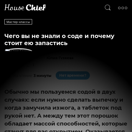
Мастер-классы
Чего вы не знали о соде и почему
стоит ею запастись
Текст
Юлия Гузяева
46436
1
Нет времени?
На чтение:
3 минуты
Обычно мы пользуемся содой в двух
случаях: если нужно сделать выпечку и
когда замучила изжога, а таблеток под
рукой нет. А между тем этот порошок
обладает массой способностей, которые
станут для вас открытием. Оказывается,