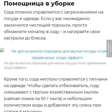
Помощница в уборке
Сода отлично справляется с загрязнениями на
посуде и одежде. Если у вас неожиданно
закончился чистящий порошок, просто
обмакните мочалку в соду – и натирайте свои
кастрюли до блеска.
u
Ф
О
Т
О:
i
r
e
c
o
m
m
e
n
d.
r
Не зря на многих порошках для мытья посуды стоит примечание
«сода-эффект»
Кроме того, сода неплохо справляется с пятнами
на одежде. Чтобы сделать отбеливатель, соду
смешивают с тёртым хозяйственным мылом
(чайная ложка на 50 г мыла) и небольшим
количеством воды и добавляют эту смесь при
стирке в машинку.