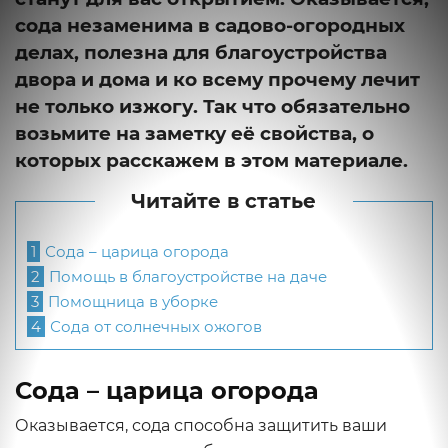
сода незаменима в садово-огородных
делах, полезна для благоустройства
двора и дома и ко всему прочему лечит
не только изжогу. Так что обязательно
возьмите на заметку её свойства, о
которых расскажем в этом материале.
Читайте в статье
1
Сода – царица огорода
2
Помощь в благоустройстве на даче
3
Помощница в уборке
4
Сода от солнечных ожогов
Сода – царица огорода
Оказывается, сода способна защитить ваши