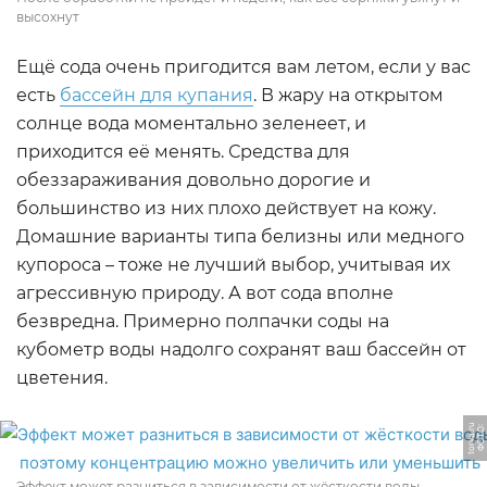
высохнут
Ещё сода очень пригодится вам летом, если у вас
есть
бассейн для купания
. В жару на открытом
солнце вода моментально зеленеет, и
приходится её менять. Средства для
обеззараживания довольно дорогие и
большинство из них плохо действует на кожу.
Домашние варианты типа белизны или медного
купороса – тоже не лучший выбор, учитывая их
агрессивную природу. А вот сода вполне
безвредна. Примерно полпачки соды на
кубометр воды надолго сохранят ваш бассейн от
цветения.
u
Ф
О
Т
О:
t
o
r
v
a.
r
Эффект может разниться в зависимости от жёсткости воды,