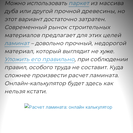
Можно использовать
паркет
из массива
дуба или другой прочной древесины, но
этот вариант достаточно затратен.
Современный рынок строительных
материалов предлагает для этих целей
ламинат
– довольно прочный, недорогой
материал, который выглядит не хуже.
Уложить его правильно
, при соблюдении
правил, особого труда не составит. Куда
сложнее произвести расчет ламината.
Онлайн-калькулятор будет здесь как
нельзя кстати.