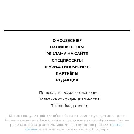
О HOUSECHIEF
НАПИШИТЕ НАМ
РЕКЛАМА НА САЙТЕ
СПЕЦПРОЕКТЫ
ЖУРНАЛ HOUSECHIEF
ПАРТНЁРЫ
РЕДАКЦИЯ
Пользовательское соглашение
Политика конфиденциальности
Правообладателям
Мы используем cookie, чтобы собирать статистику и делать контент
более интересным. Также cookie используются для отображения более
релевантной рекламы. Вы можете прочитать подробнее о
cookie-
файлах
и изменить настройки вашего браузера.