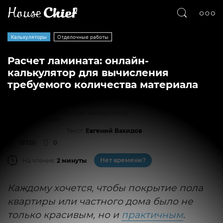
Калькуляторы
Отделочные работы
Расчет ламината: онлайн-
калькулятор для вычисления
требуемого количества материала
Расчет ламината: онлайн калькулятор
Текст
Евгений Вахидов
18720
0
Нет времени?
На чтение:
2 минуты
Каждому хочется, чтобы покрытие пола
квартиры или частного дома было не
только красивым, но и
практичным
.