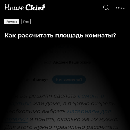
Ремонт
Пол
Как рассчитать площадь комнаты?
Как рассчитать площадь комнаты
Текст
Андрей Каширский
22183
1
Нет времени?
На чтение:
6 минут
Если вы решили сделать
ремонт в
квартире
или доме, в первую очередь
необходимо выбрать
материалы для
отделки
и понять, сколько же их нужно.
Для этого нужно правильно рассчитать