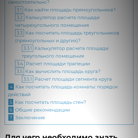
самостоятельно?
3.1
Как найти площадь прямоугольника?
3.2
Калькулятор расчета площади
четырехугольного помещения
3.3
Как посчитать площадь треугольников
(прямоугольных и других)?
3.3.1
Калькулятор расчета площади
треугольного помещения
3.4
Расчет площади трапеции
3.5
Как вычислить площадь круга?
3.5.1
Расчет площади сегмента круга
4
Как посчитать площадь комнаты: порядок
действий
5
Как посчитать площадь стен?
6
Общие рекомендации
7
Заключение
Для чего необходимо знать