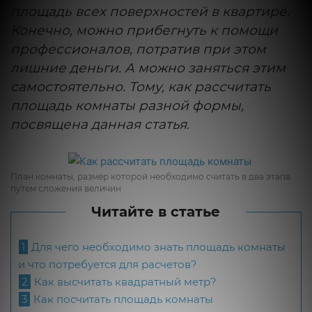
площадь всех поверхностей в квартире.
Конечно, можно прибегнуть к помощи
профессионалов, потратив при этом
лишние деньги. А можно заняться этим
самостоятельно. Тому, как рассчитать
площадь комнаты разной формы,
посвящена данная статья.
План комнаты, размер которой необходимо считать в два этапа
путем сложения величин
Читайте в статье
1
Для чего необходимо знать площадь комнаты
и что потребуется для расчетов?
2
Как высчитать квадратный метр?
3
Как посчитать площадь комнаты