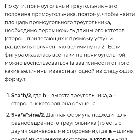
По сути, прямоугольный треугольник – это
половина прямоугольника, поэтому, чтобы найти
площадь прямоугольного треугольника,
необходимо перемножить длины его катетов
(сторон, прилегающих к прямому углу) и
разделить полученную величину на 2. Если
фигура оказалась всё-таки не прямоугольной,
можно воспользоваться (в зависимости от того,
какие величины известны) одной из следующих
формул:
S=a*h/2
, где
h
– высота треугольника,
а
–
сторона, к которой она опущена.
S=a*a*sina/2.
Данная формула подходит для
равнобедренного треугольника (то есть с
двумя одинаковыми сторонами), где
а
– длина
одной из одинаковых сторон, а
угол а
– угол