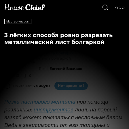
Мастер-классы
3 лёгких способа ровно разрезать
металлический лист болгаркой
Резка листового металла болгаркой
Текст
Евгений Вахидов
11213
0
Нет времени?
На чтение:
3 минуты
Резка листового металла
при помощи
различных
инструментов
лишь на первый
взгляд может показаться несложным делом.
Ведь в зависимости от его толщины и