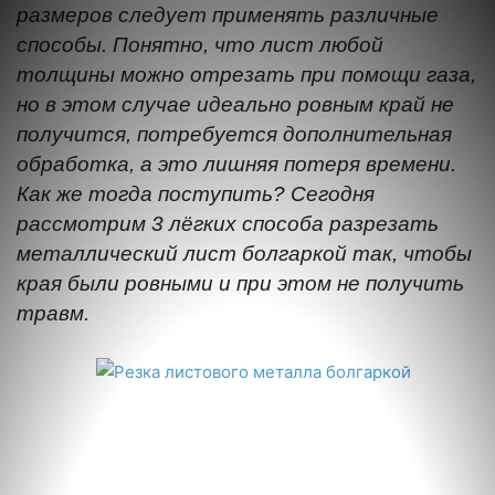
размеров следует применять различные
способы. Понятно, что лист любой
толщины можно отрезать при помощи газа,
но в этом случае идеально ровным край не
получится, потребуется дополнительная
обработка, а это лишняя потеря времени.
Как же тогда поступить? Сегодня
рассмотрим 3 лёгких способа разрезать
металлический лист болгаркой так, чтобы
края были ровными и при этом не получить
травм.