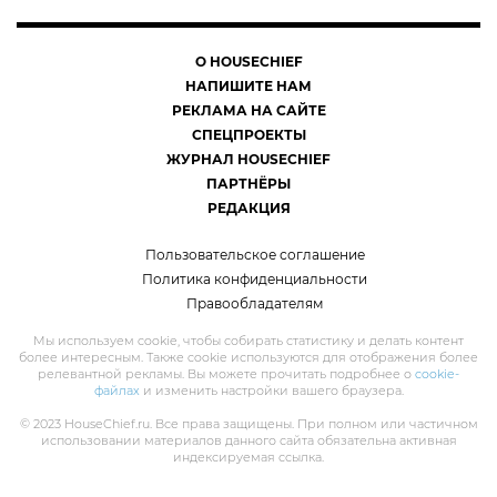
О HOUSECHIEF
НАПИШИТЕ НАМ
РЕКЛАМА НА САЙТЕ
СПЕЦПРОЕКТЫ
ЖУРНАЛ HOUSECHIEF
ПАРТНЁРЫ
РЕДАКЦИЯ
Пользовательское соглашение
Политика конфиденциальности
Правообладателям
Мы используем cookie, чтобы собирать статистику и делать контент
более интересным. Также cookie используются для отображения более
релевантной рекламы. Вы можете прочитать подробнее о
cookie-
файлах
и изменить настройки вашего браузера.
© 2023 HouseChief.ru. Все права защищены. При полном или частичном
использовании материалов данного сайта обязательна активная
индексируемая ссылка.