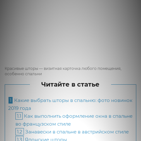
Красивые шторы — визитная карточка любого помещения,
особенно спальни
Читайте в статье
1
Какие выбрать шторы в спальню: фото новинок
2019 года
1.1
Как выполнить оформление окна в спальне
во французском стиле
1.2
Занавески в спальне в австрийском стиле
1.3
Японские шторы