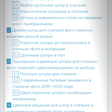
1.4
Выбор рулонных штор в спальню
1.5
Классические портьеры в спальню
1.6
Шторы в современном стиле на люверсах
или с ламбрекенами
2
Дизайн штор для спальни: фото новинок
моделей разной длины
2.1
Короткие шторы до подоконника в
спальню: фото в интерьере
2.2
Длинные шторы в пол
3
Одинарные и двойные шторы для спальни:
фото моделей с рекомендациями по выбору
3.1
Плотные шторы для спальни
3.2
Современные тюлевые занавески в
спальню: фото 2019—2020 года
3.3
Двухсторонние шторы: комбинация
материалов
4
Цветовое решение для штор в спальню в
современном дизайне: фото моделей в