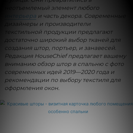
неотъемлемый элемент любого
интерьера
и часть декора. Современные
дизайнеры и производители
текстильной продукции предлагают
достаточно широкий выбор тканей для
создания штор, портьер, и занавесей.
Редакция HouseChief предлагает вашему
вниманию обзор штор в спальню с фото
современных идей 2019—2020 года и
рекомендации по выбору текстиля для
оформления окон.