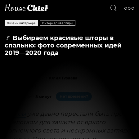
Дизайн интерьера
Интерьер квартиры
🚩 Выбираем красивые шторы в
спальню: фото современных идей
2019—2020 года
Текст
Юлия Гузяева
82864
1
Нет времени?
На чтение:
8 минут
Шторы
уже давно перестали быть просто
средством для защиты от яркого
солнечного света и нескромных взглядов
с улицы. Они превратились в