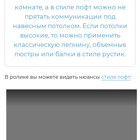
комнате, а в стиле лофт можно не
прятать коммуникации под
навесным потолком. Если потолки
высокие, то можно применить
классическую лепнину, объемные
люстры или балки в стиле рустик.
В ролике вы можете видеть нюансы
стиля лофт
: