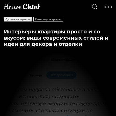
Дизайн интерьера
Интерьер квартиры
Интерьеры квартиры просто и со
вкусом: виды современных стилей и
идеи для декора и отделки
Текст
Екатерина Дорошенко
66150
0
Нет времени?
На чтение:
7 минут
Если вам надоела обстановка в вашем
доме и перестала приносить
положительные эмоции, то самое время
ее сменить. И в такой ситуации не