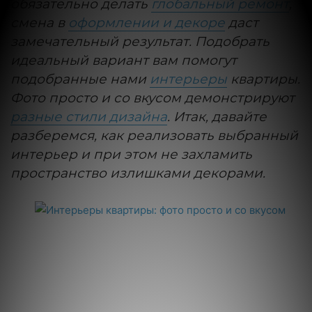
обязательно делать
глобальный ремонт
,
смена в
оформлении и декоре
даст
замечательный результат. Подобрать
идеальный вариант вам помогут
подобранные нами
интерьеры
квартиры.
Фото просто и со вкусом демонстрируют
разные стили дизайна
. Итак, давайте
разберемся, как реализовать выбранный
интерьер и при этом не захламить
пространство излишками декорами.