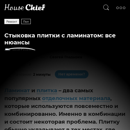
Ремонт
Пол
Стыковка плитки с ламинатом: все
нюансы
Текст
Сергей Гладырев
1570
2
Нет времени?
На чтение:
2 минуты
Ламинат
и
плитка
– два самых
популярных
отделочных материала
,
которые используются повсеместно и
комбинированно. Именно в комбинации
и состоит некоторая проблема. Плитку
обычно укладывают в тех местах, где