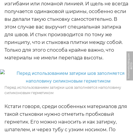
изгибами или ломаной линией. И щель не всегда
получается одинаковой ширины, особенно если
вы делали такую стыковку самостоятельно. В
этом случае вас выручит специальная затирка
для швов. И стык производится по тому же
принципу, что и стыковка плитки между собой.
Только для этого способа крайне важно, что
m
материалы не имели перепада высоты.
Ф
О
Т
О:
fi
n
e
h
o
m
e
b
uil
di
n
g.
c
o
Перед использованием затирки шов заполняется наполовину
силиконовым герметиком
Кстати говоря, среди особенных материалов для
такой стыковки нужно отметить пробковый
герметик. Его можно наносить и как затирку,
шпателем, и через тубу с узким носиком. По