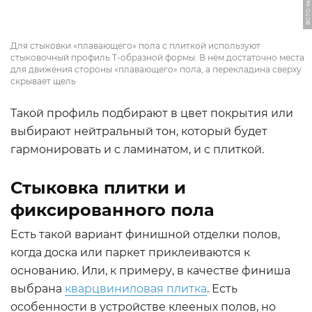
Для стыковки «плавающего» пола с плиткой используют
стыковочный профиль Т-образной формы. В нём достаточно места
для движения стороны «плавающего» пола, а перекладина сверху
скрывает щель
Такой профиль подбирают в цвет покрытия или
выбирают нейтральный тон, который будет
гармонировать и с ламинатом, и с плиткой.
Стыковка плитки и
фиксированного пола
Есть такой вариант финишной отделки полов,
когда доска или паркет приклеиваются к
основанию. Или, к примеру, в качестве финиша
выбрана
кварцвиниловая плитка
. Есть
особенности в устройстве клееных полов, но