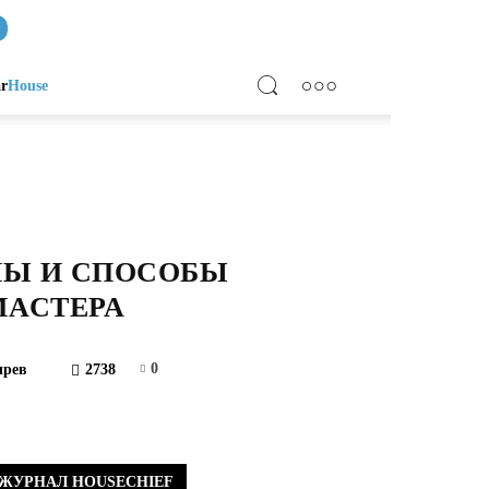
ar
House
НЫ И СПОСОБЫ
МАСТЕРА
0
ырев
2738
ЖУРНАЛ HOUSECHIEF