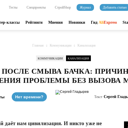
Тесты
Спецпроекты
СтройShop
Журнал
Добавить статью
тер-классы
Рейтинги
Мнения
Новинки
Гид
Ali
Express
St
Главная
Коммуникации
Канализация
КОММУНИКАЦИИ
КАНАЛИЗАЦИЯ
З ПОСЛЕ СМЫВА БАЧКА: ПРИЧИ
ЕНИЯ ПРОБЛЕМЫ БЕЗ ВЫЗОВА 
ты
Нет времени?
Сергей Глад
Текст
 даёт нам цивилизация. И никто уже не