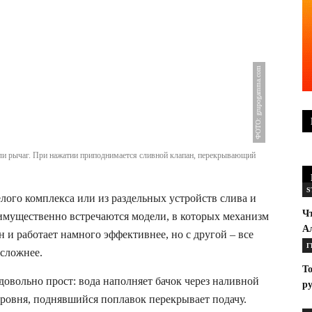
ФОТО: grupogamma.com
или рычаг. При нажатии приподнимается сливной клапан, перекрывающий
S
лого комплекса или из раздельных устройств слива и
Чт
имущественно встречаются модели, в которых механизм
А
 и работает намного эффективнее, но с другой – все
Г
 сложнее.
То
овольно прост: вода наполняет бачок через наливной
р
уровня, поднявшийся поплавок перекрывает подачу.