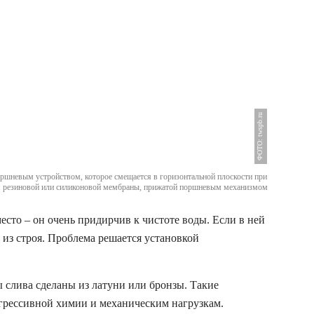
ФОТО: twspb.ru
ршневым устройством, которое смещается в горизонтальной плоскости при
ом резиновой или силиконовой мембраны, прижатой поршневым механизмом
есто – он очень придирчив к чистоте воды. Если в ней
из строя. Проблема решается установкой
 слива сделаны из латуни или бронзы. Такие
грессивной химии и механическим нагрузкам.