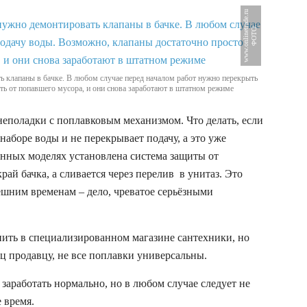
u
Ф
О
Т
О
:
w
w
w
.
o
n
l
i
n
e
t
r
a
d
e
.
r
ть клапаны в бачке. В любом случае перед началом работ нужно перекрыть
ть от попавшего мусора, и они снова заработают в штатном режиме
еполадки с поплавковым механизмом. Что делать, если
наборе воды и не перекрывает подачу, а это уже
енных моделях установлена система защиты от
 край бачка, а сливается через перелив в унитаз. Это
ешним временам – дело, чреватое серьёзными
пить в специализированном магазине сантехники, но
ец продавцу, не все поплавки универсальны.
заработать нормально, но в любом случае следует не
 время.