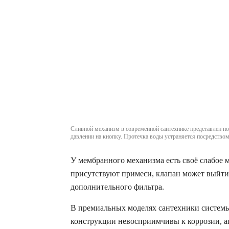
Сливной механизм в современной сантехнике представлен по
давлении на кнопку. Протечка воды устраняется посредств
У мембранного механизма есть своё слабое м
присутствуют примеси, клапан может выйти 
дополнительного фильтра.
В премиальных моделях сантехники системы
конструкции невосприимчивы к коррозии, а