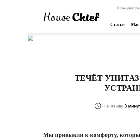
HouseChief
Калькуляторы
—
online-
издание
Статьи
Мас
для
современных
мастеров
ТЕЧЁТ УНИТА
УСТРАН
3 мину
На чтение:
Мы привыкли к комфорту, который