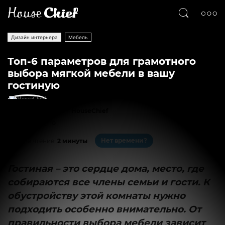
Дизайн интерьера
Мебель
Топ-6 параметров для грамотного
выбора мягкой мебели в вашу
гостиную
Текст
HouseChief
3989
0
Нет времени?
На чтение:
2 минуты
Гостиная – это сердце дома, место, где
собираются все члены семьи и гости. К
обустройству этой комнаты нужно
подходить особенно внимательно. От
правильности выбора мебели зависит