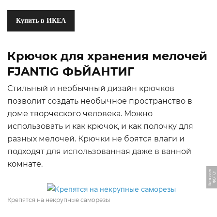
Купить в ИКЕА
Крючок для хранения мелочей
FJANTIG ФЬЙАНТИГ
Стильный и необычный дизайн крючков
позволит создать необычное пространство в
доме творческого человека. Можно
использовать и как крючок, и как полочку для
разных мелочей. Крючки не боятся влаги и
подходят для использованная даже в ванной
комнате.
m
Ф
О
Т
О:
i
k
e
a.
c
o
Крепятся на некрупные саморезы