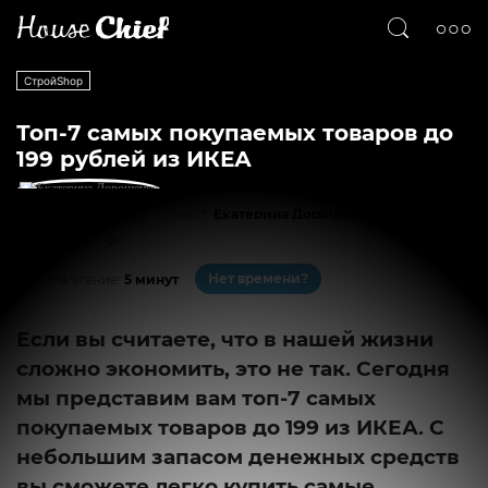
СтройShop
Топ-7 самых покупаемых товаров до
199 рублей из ИКЕА
Текст
Екатерина Дорошенко
1196
0
Нет времени?
На чтение:
5 минут
Если вы считаете, что в нашей жизни
сложно экономить, это не так. Сегодня
мы представим вам топ-7 самых
покупаемых товаров до 199 из ИКЕА. С
небольшим запасом денежных средств
вы сможете легко купить самые