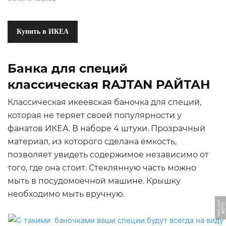
Купить в ИКЕА
Банка для специй
классическая RAJTAN РАЙТАН
Классическая икеевская баночка для специй,
которая не теряет своей популярности у
фанатов ИКЕА. В наборе 4 штуки. Прозрачный
материал, из которого сделана ёмкость,
позволяет увидеть содержимое независимо от
того, где она стоит. Стеклянную часть можно
мыть в посудомоечной машине. Крышку
необходимо мыть вручную.
m
Ф
О
Т
О:
i
k
e
a.
c
o