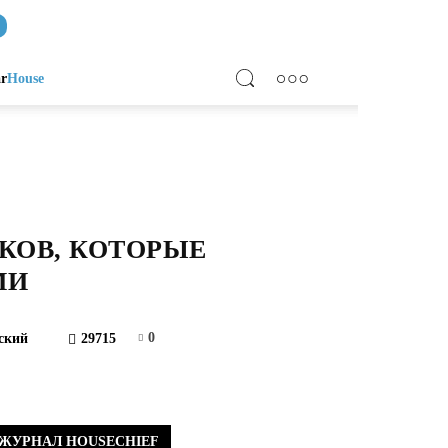
ar
House
КОВ, КОТОРЫЕ
МИ
0
ский
29715
ЖУРНАЛ HOUSECHIEF