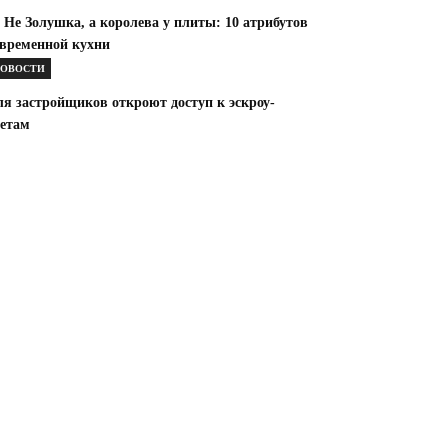
 Не Золушка, а королева у плиты: 10 атрибутов
овременной кухни
ОВОСТИ
ля застройщиков откроют доступ к эскроу-
четам