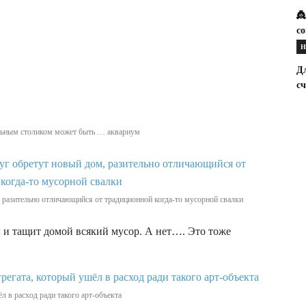
👸
с
Н
Д
с
нальным столиком может быть … аквариум
 разительно отличающийся от традиционной когда-то мусорной свалки
л и тащит домой всякий мусор. А нет…. Это тоже
л в расход ради такого арт-объекта