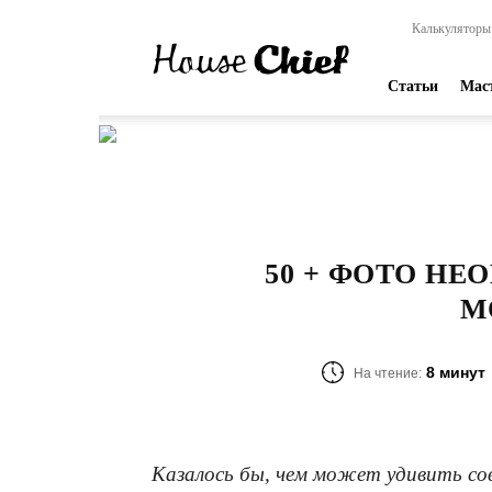
HouseChief
Калькуляторы
—
online-
издание
Статьи
Мас
для
современных
мастеров
50 + ФОТО Н
М
8 минут
На чтение:
Казалось бы, чем может удивить со