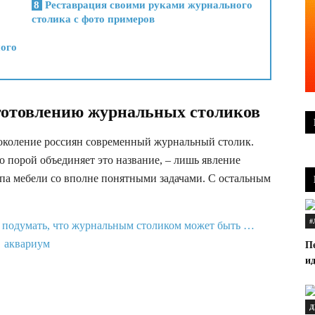
8
Реставрация своими руками журнального
столика с фото примеров
ого
готовлению журнальных столиков
поколение россиян современный журнальный столик.
то порой объединяет это название, – лишь явление
па мебели со вполне понятными задачами. С остальным
#
Пе
ид
Д