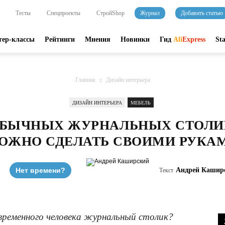
Тесты
Спецпроекты
СтройShop
Журнал
Добавить статью
тер-классы
Рейтинги
Мнения
Новинки
Гид
Ali
Express
St
Главная
Дизайн интерьера
ДИЗАЙН ИНТЕРЬЕРА
МЕБЕЛЬ
ЕОБЫЧНЫХ ЖУРНАЛЬНЫХ СТОЛИ
ОЖНО СДЕЛАТЬ СВОИМИ РУКА
Нет времени?
Андрей Кашир
Текст
временного человека журнальный столик?