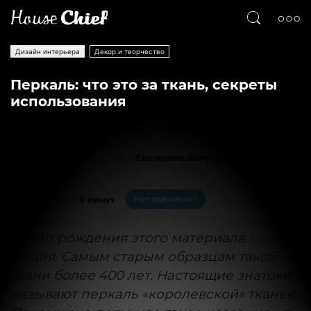
Дизайн интерьера
Декор и творчество
Перкаль: что это за ткань, секреты
использования
Текст
Екатерина Дорошенко
7369
0
Нет времени?
На чтение:
6 минут
Место рождения этого материала –
Индия. Самым старым образцам такой
ткани более 400 лет. Настоящие знатоки
называют перкаль «королевской» тканью.