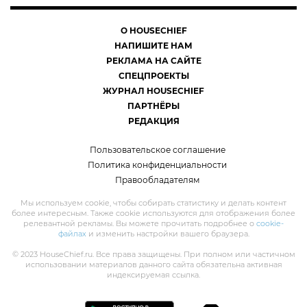
О HOUSECHIEF
НАПИШИТЕ НАМ
РЕКЛАМА НА САЙТЕ
СПЕЦПРОЕКТЫ
ЖУРНАЛ HOUSECHIEF
ПАРТНЁРЫ
РЕДАКЦИЯ
Пользовательское соглашение
Политика конфиденциальности
Правообладателям
Мы используем cookie, чтобы собирать статистику и делать контент
более интересным. Также cookie используются для отображения более
релевантной рекламы. Вы можете прочитать подробнее о
cookie-
файлах
и изменить настройки вашего браузера.
© 2023 HouseChief.ru. Все права защищены. При полном или частичном
использовании материалов данного сайта обязательна активная
индексируемая ссылка.