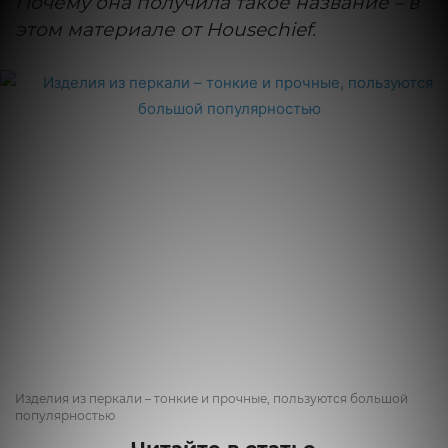
Почему она получила такое название – в
этом материале от Housechief.
Изделия из перкали – тонкие и прочные, пользуются большой
популярностью