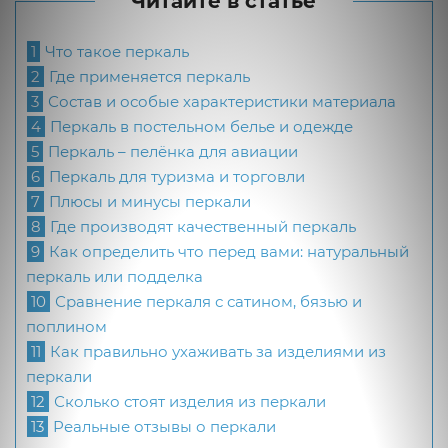
Читайте в статье
1
Что такое перкаль
2
Где применяется перкаль
3
Состав и особые характеристики материала
4
Перкаль в постельном белье и одежде
5
Перкаль – пелёнка для авиации
6
Перкаль для туризма и торговли
7
Плюсы и минусы перкали
8
Где производят качественный перкаль
9
Как определить что перед вами: натуральный
перкаль или подделка
10
Сравнение перкаля с сатином, бязью и
поплином
11
Как правильно ухаживать за изделиями из
перкали
12
Сколько стоят изделия из перкали
13
Реальные отзывы о перкали