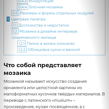
0.4.3
Инкрустация
0.4.4
Блочная мозаика
0.5
Размеры и формы отдельных модулей
1
Цветовая палитра
1.1
Достоинства и недостатки
1.2
Мозаика в дизайне интерьера
современного жилища
1.2.1
Панно в жилых комнатах
1.2.2
Облицовка кухни и ванной
Что собой представляет
мозаика
Мозаикой называют искусство создания
орнамента или целостной картины из
малоформатных кусочков твёрдых материалов. В
переводе с латинского «musium» –
произведение, музам посвящённое, а с