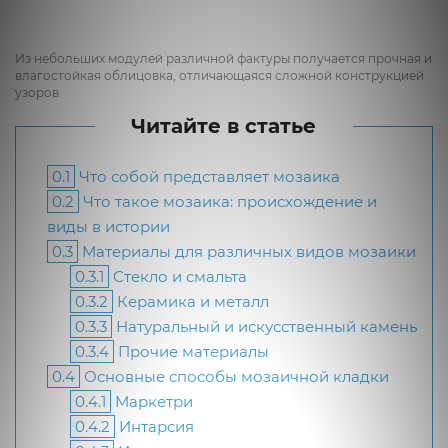
Из небольших модулей различной фактуры получается прочная и
влагостойкая облицовка, отличающаяся сложной конструкцией
узоров
Читайте в статье
0.1
Что собой представляет мозаика
0.2
Что такое мозаика: происхождение и
виды в истории
0.3
Материалы для различных видов мозаики
0.3.1
Стекло и смальта
0.3.2
Керамика и металл
0.3.3
Натуральный и искусственный камень
0.3.4
Прочие материалы
0.4
Основные способы мозаичной кладки
0.4.1
Маркетри
0.4.2
Интарсия