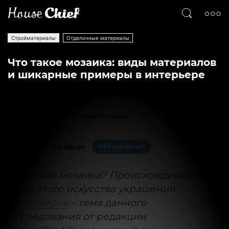
Стройматериалы
Отделочные материалы
Что такое мозаика: виды материалов
и шикарные примеры в интерьере
Текст
Юлия Гузяева
12609
0
Нет времени?
На чтение:
8 минут
Что такое мозаика? Происхождение и
виды этого искусства украшения
интерьеров
– тема данного
исследования от редакции