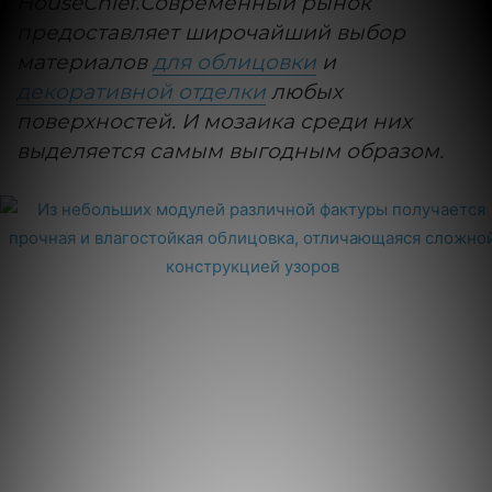
HouseChief.Современный рынок
предоставляет широчайший выбор
материалов
для облицовки
и
декоративной отделки
любых
поверхностей. И мозаика среди них
выделяется самым выгодным образом.