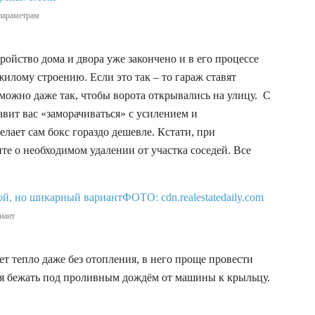
параметрам
ойство дома и двора уже закончено и в его процессе
илому строению. Если это так – то гараж ставят
зможно даже так, чтобы ворота открывались на улицу. С
авит вас «заморачиваться» с усилением и
елает сам бокс гораздо дешевле. Кстати, при
ите о необходимом удалении от участка соседей. Все
иант
ет тепло даже без отопления, в него проще провести
ся бежать под проливным дождём от машины к крыльцу.