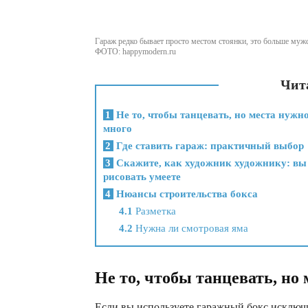
Гараж редко бывает просто местом стоянки, это больше муж
ФОТО: happymodern.ru
Чита
1
Не то, чтобы танцевать, но места нужн
много
2
Где ставить гараж: практичный выбор
3
Скажите, как художник художнику: вы
рисовать умеете
4
Нюансы строительства бокса
4.1
Разметка
4.2
Нужна ли смотровая яма
Не то, чтобы танцевать, но
Если вы используете гаражный бокс исключ