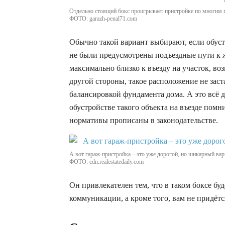
Отдельно стоящий бокс проигрывает пристройке по многим 
ФОТО: garazh-penal71.com
Обычно такой вариант выбирают, если обустр
не были предусмотрены подъездные пути к ж
максимально близко к въезду на участок, во
другой стороны, такое расположение не заст
балансировкой фундамента дома. А это всё д
обустройстве такого объекта на въезде помн
нормативы прописаны в законодательстве.
А вот гараж-пристройка – это уже дорогой, но шикарный вар
ФОТО: cdn.realestatedaily.com
Он привлекателен тем, что в таком боксе буд
коммуникации, а кроме того, вам не придёт