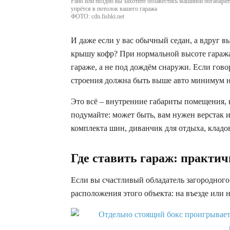
Рано или поздно вы захотите обзавестись машиной погабарит
упрётся в потолок вашего гаража
ФОТО: cdn.fishki.net
И даже если у вас обычный седан, а вдруг в
крышу кофр? При нормальной высоте гаража 
гараже, а не под дождём снаружи. Если гов
строения должна быть выше авто минимум н
Это всё – внутренние габариты помещения, 
подумайте: может быть, вам нужен верстак 
комплекта шин, диванчик для отдыха, кладо
Где ставить гараж: практи
Если вы счастливый обладатель загородного у
расположения этого объекта: на въезде или 