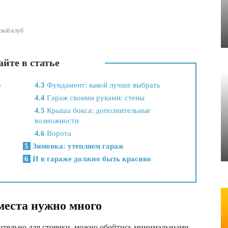
ской клуб
йте в статье
о
4.3
Фундамент: какой лучше выбрать
4.4
Гараж своими руками: стены
4.5
Крыша бокса: дополнительные
возможности
4.6
Ворота
5
Зимовка: утепляем гараж
6
И в гараже должно быть красиво
 места нужно много
ительно для стоянки, можно обойтись минимальными