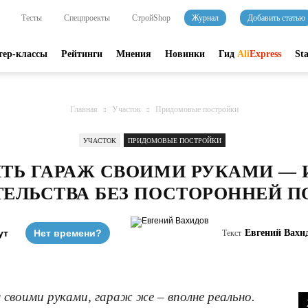
Тесты
Спецпроекты
СтройShop
Журнал
Добавить статью
тер-классы
Рейтинги
Мнения
Новинки
Гид
Ali
Express
St
Главная
Участок
Придомовые постройки
УЧАСТОК
ПРИДОМОВЫЕ ПОСТРОЙКИ
ТЬ ГАРАЖ СВОИМИ РУКАМИ — 
ТЕЛЬСТВА БЕЗ ПОСТОРОННЕЙ 
ут
Нет времени?
Евгений Вахи
Текст
воими руками, гараж же – вполне реально.