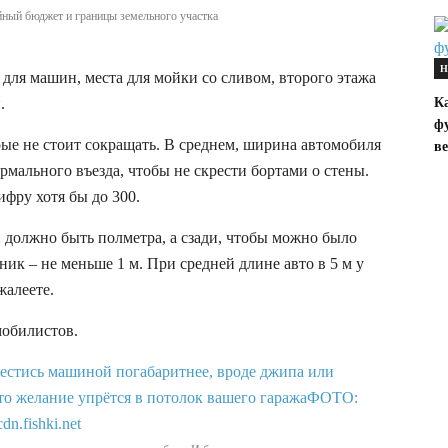
йный бюджет и границы земельного участка
Н
 для машин, места для мойки со сливом, второго этажа
Ка
.
ф
ые не стоит сокращать. В среднем, ширина автомобиля
в
ормального въезда, чтобы не скрести бортами о стены.
ифру хотя бы до 300.
й должно быть полметра, а сзади, чтобы можно было
ник – не меньше 1 м. При средней длине авто в 5 м у
жалеете.
мобилистов.