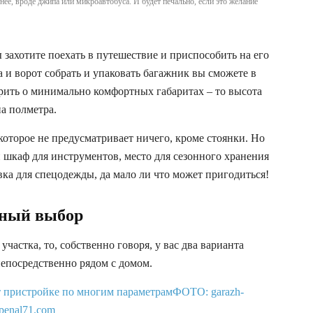
нее, вроде джипа или микроавтобуса. И будет печально, если это желание
ы захотите поехать в путешествие и приспособить на его
и ворот собрать и упаковать багажник вы сможете в
орить о минимально комфортных габаритах – то высота
а полметра.
которое не предусматривает ничего, кроме стоянки. Но
и шкаф для инструментов, место для сезонного хранения
вка для спецодежды, да мало ли что может пригодиться!
чный выбор
частка, то, собственно говоря, у вас два варианта
непосредственно рядом с домом.