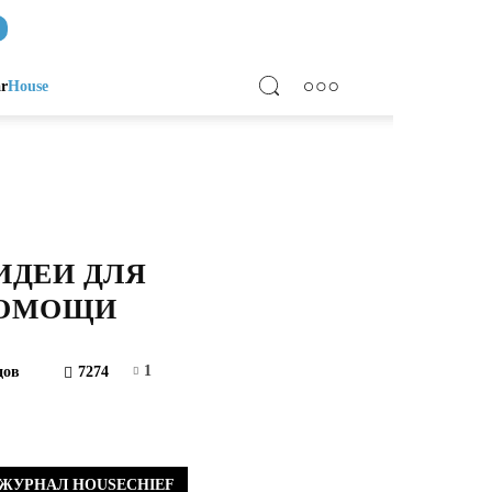
ar
House
ИДЕИ ДЛЯ
ПОМОЩИ
1
дов
7274
ЖУРНАЛ HOUSECHIEF