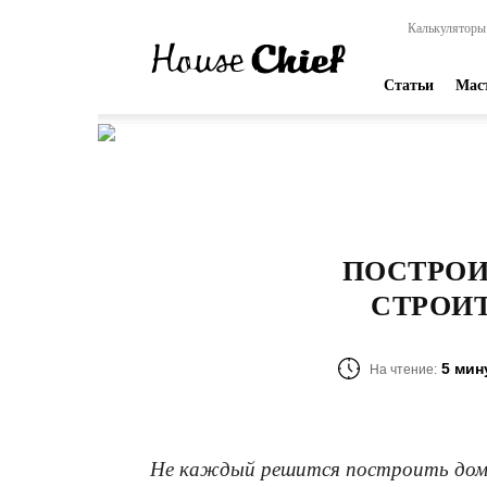
HouseChief
Калькуляторы
—
online-
издание
Статьи
Мас
для
современных
мастеров
ПОСТРОИ
СТРОИ
5 мин
На чтение:
Не каждый решится построить дом с