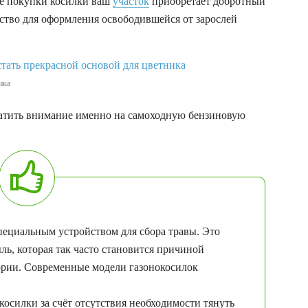
сле покупки косилки ваш
участок
приобретает добротный
нство для оформления освободившейся от зарослей
ика
ратить внимание именно на самоходную бензиновую
пециальным устройством для сбора травы. Это
ь, которая так часто становится причиной
ории. Современные модели газонокосилок
косилки за счёт отсутствия необходимости тянуть