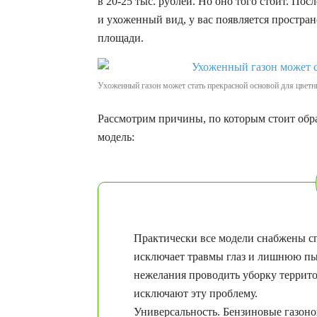
в 20-25 тыс. рублей. Но оно того стоит. По
и ухоженный вид, у вас появляется простра
площади.
Ухоженный газон может стать прекрасной основой для цветн
Рассмотрим причины, по которым стоит об
модель:
Практически все модели снабжены с
исключает травмы глаз и лишнюю пыл
нежелания проводить уборку террит
исключают эту проблему.
Универсальность. Бензиновые газоно