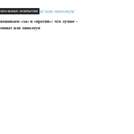
АПОЛЬНЫЕ ПОКРЫТИЯ
звешиваем «за» и «против»: что лучше –
аминат или линолеум