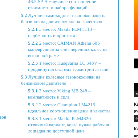
46.5 SP-A − лучшее соотношение
стоимости и набора функций
5.2
Лучшие самоходные газонокосилки на
бензиновом двигателе: «цена–качество»
5.2.1
3 место: Makita PLM 5113 –
надёжность и простота
5.2.2
2 место: CAIMAN Athena 60S −
манёвренная за счёт передних колёс на
выносной раме
5.2.3
1 место: Husqvarna LC 348V –
продвинутая система геометрии лезвий
5.3
Лучшие колёсные газонокосилки на
бензиновом двигателе
5.3.1
3 место: Viking MB 248 –
М
компактность и сила
Ка
5.3.2
2 место: Champion LM4215 –
идеальное соотношение цены и качества
р
дов
5.3.3
1 место: Makita PLM4620 –
Ф
отличный вариант, когда нужна рабочая
К
лошадка по доступной цене
в