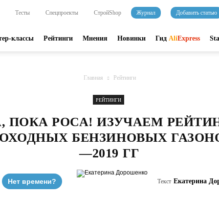
Тесты
Спецпроекты
СтройShop
Журнал
Добавить статью
тер-классы
Рейтинги
Мнения
Новинки
Гид
Ali
Express
St
Главная
Рейтинги
РЕЙТИНГИ
, ПОКА РОСА! ИЗУЧАЕМ РЕЙТ
ОХОДНЫХ БЕНЗИНОВЫХ ГАЗОНО
—2019 ГГ
Нет времени?
Екатерина До
Текст