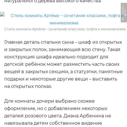
натурального дерева высокого качества.
u
Ф
О
Т
О:
d
o
m
z
a
m
k
a
d.
r
Стиль комнаты Артёма – сочетание классики, лофта и минимализма
Главная деталь спальни сына – шкаф из открытых
и закрытых полок, занимающий всю стену. Такая
конструкция шкафа идеально подходит для
детской: ребёнок может разместить часть своих
вещей в закрытых секциях, а статуэтки, памятные
подарки и некоторые другие вещи – выставить
на открытых полках.
Для комнаты дочери выбрано схожее
оформление, но с добавлением некоторых
деталей розового цвета. Диана Арбенина не
навязывала детям собственное видение