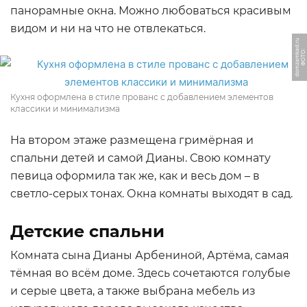
панорамные окна. Можно любоваться красивым
видом и ни на что не отвлекаться.
u
Ф
О
Т
О:
d
o
m
z
a
m
k
a
d.
r
Кухня оформлена в стиле прованс с добавлением элементов
классики и минимализма
На втором этаже размещена гримёрная и
спальни детей и самой Дианы. Свою комнату
певица оформила так же, как и весь дом – в
светло-серых тонах. Окна комнаты выходят в сад.
Детские спальни
Комната сына Дианы Арбениной, Артёма, самая
тёмная во всём доме. Здесь сочетаются голубые
и серые цвета, а также выбрана мебель из