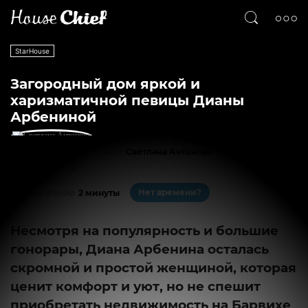
StarHouse
Загородный дом яркой и
харизматичной певицы Дианы
Арбениной
Текст
Светлана Антонова
2605
0
Нет времени?
На чтение:
2 минуты
Несмотря на популярность и большие
гонорары, Диана Арбенина осталась
скромной и простой женщиной, которая
ценит комфорт и уют, но не спешит
приобретать недвижимость на Барвихе