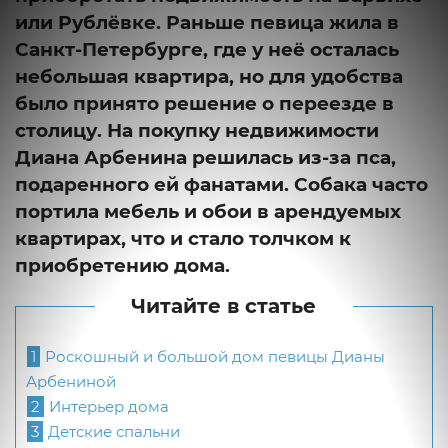
или Рублёвке. Раньше певица жила в
Санкт-Петербурге, где у неё осталась
небольшая квартира, но для удобства
было принято решение о переезде в
столицу. На покупку недвижимости
Диана Арбенина решилась из-за пса,
подаренного ей фанатами. Собака часто
портила мебель и обои в арендуемых
квартирах, что и стало толчком к
приобретению дома.
Читайте в статье
1
Роскошный и большой дом певицы Дианы
Арбениной
2
Интерьер дома
3
Детские спальни