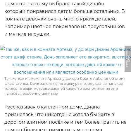
ремонта, поэтому выбрала такой дизайн,
который понравился детям больше остальных. В
комнате девочки очень много ярких деталей,
например цветное покрывало из треугольников
и мягкие игрушки.
u
Ф
О
Т
О:
d
o
m
z
a
m
k
a
d.
r
Так же, как и в комнате Артёма, у дочери Дианы Арбениной стоит
шкаф-стенка. Дочь заполняет его аккуратно, выставляя напоказ
только те вещи, которые дают ей какие-то воспоминания или
являются особенно ценными
Рассказывая о купленном доме, Диана
призналась, что никогда не хотела бы жить в
дорогом элитном посёлке и тем более тратить на
ремонт больше стоимости самого дома.