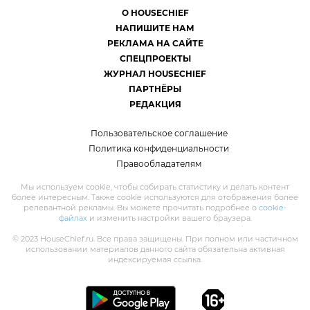
О HOUSECHIEF
НАПИШИТЕ НАМ
РЕКЛАМА НА САЙТЕ
СПЕЦПРОЕКТЫ
ЖУРНАЛ HOUSECHIEF
ПАРТНЁРЫ
РЕДАКЦИЯ
Пользовательское соглашение
Политика конфиденциальности
Правообладателям
Мы используем cookie, чтобы собирать статистику и делать контент
более интересным. Также cookie используются для отображения более
релевантной рекламы. Вы можете прочитать подробнее о
cookie-
файлах
и изменить настройки вашего браузера.
© 2023 HouseChief.ru. Все права защищены. При полном или частичном
использовании материалов данного сайта обязательна активная
индексируемая ссылка.