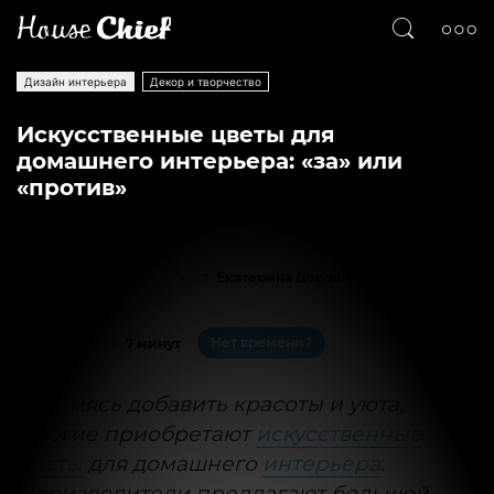
Дизайн интерьера
Декор и творчество
Искусственные цветы для
домашнего интерьера: «за» или
«против»
Текст
Екатерина Дорошенко
10305
2
Нет времени?
На чтение:
7 минут
Стремясь добавить красоты и уюта,
многие приобретают
искусственные
цветы
для домашнего
интерьера
.
Производители предлагают большой