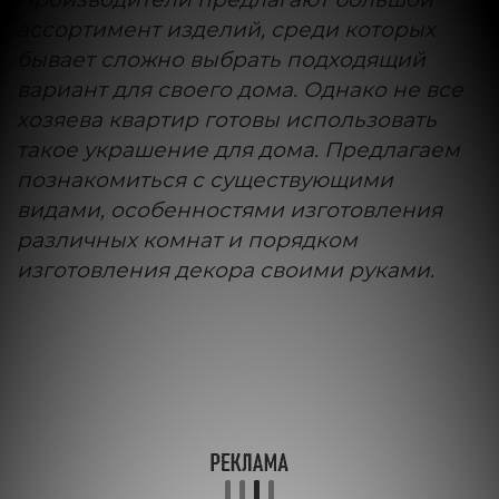
ассортимент изделий, среди которых
бывает сложно выбрать подходящий
вариант для своего дома. Однако не все
хозяева квартир готовы использовать
такое украшение для дома. Предлагаем
познакомиться с существующими
видами, особенностями изготовления
различных комнат и порядком
изготовления декора своими руками.