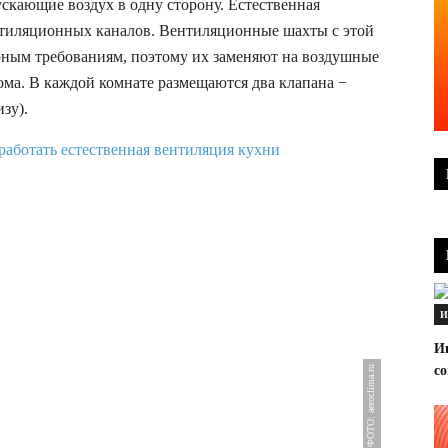
скающие воздух в одну сторону. Естественная
нтиляционных каналов. Вентиляционные шахты с этой
арным требованиям, поэтому их заменяют на воздушные
ома. В каждой комнате размещаются два клапана −
зу).
И
И
со
ФОТО: aeroclima.ru