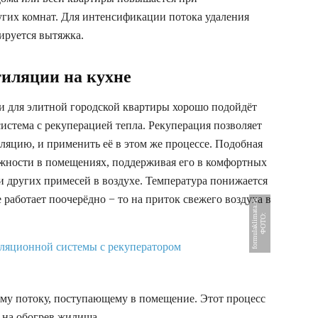
угих комнат. Для интенсификации потока удаления
ируется вытяжка.
иляции на кухне
и для элитной городской квартиры хорошо подойдёт
истема с рекуперацией тепла. Рекуперация позволяет
иляцию, и применить её в этом же процессе. Подобная
ажности в помещениях, поддерживая его в комфортных
 и других примесей в воздухе. Температура понижается
 работает поочерёдно − то на приток свежего воздуха в
u
Ф
О
Т
О
:
f
o
r
m
u
l
a
k
l
i
m
a
t
a
.
r
ому потоку, поступающему в помещение. Этот процесс
 на обогрев жилища.