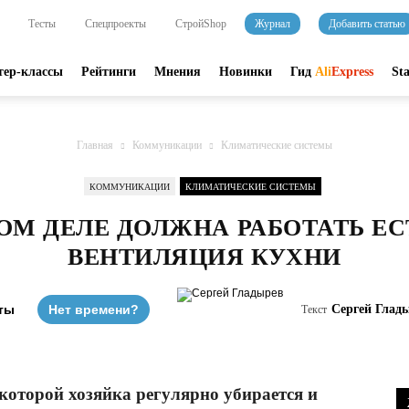
Тесты
Спецпроекты
СтройShop
Журнал
Добавить статью
тер-классы
Рейтинги
Мнения
Новинки
Гид
Ali
Express
St
Главная
Коммуникации
Климатические системы
КОММУНИКАЦИИ
КЛИМАТИЧЕСКИЕ СИСТЕМЫ
ОМ ДЕЛЕ ДОЛЖНА РАБОТАТЬ Е
ВЕНТИЛЯЦИЯ КУХНИ
ты
Нет времени?
Сергей Глад
Текст
 которой хозяйка регулярно убирается и