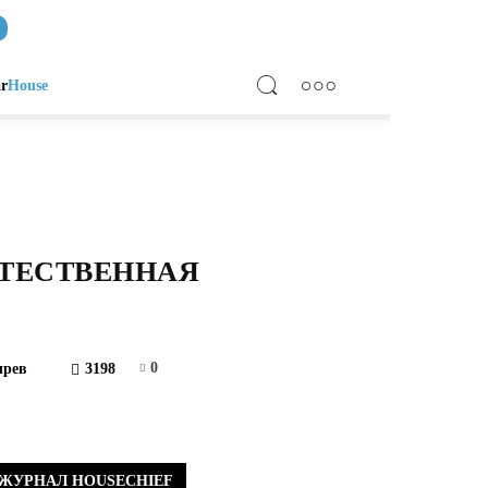
ar
House
СТЕСТВЕННАЯ
0
ырев
3198
ЖУРНАЛ HOUSECHIEF