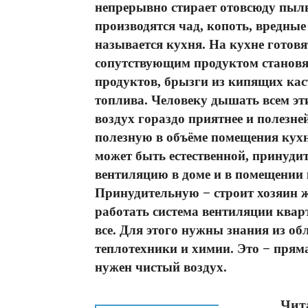
непрерывно стирает отовсюду пыль
производятся чад, копоть, вредные
называется кухня. На кухне готов
сопутствующим продуктом становя
продуктов, брызги из кипящих кас
топлива. Человеку дышать всем э
воздух гораздо приятнее и полезне
полезную в объёме помещения кухн
может быть естественной, принуди
вентиляцию в доме и в помещении 
Принудительную − строит хозяин ж
работать система вентиляции кварт
все. Для этого нужны знания из об
теплотехники и химии. Это − прям
нужен чистый воздух.
Чита