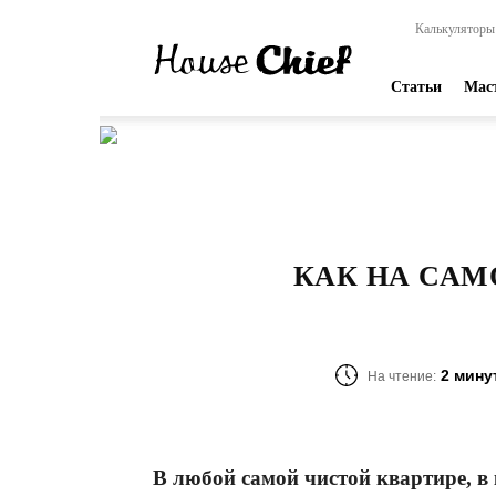
HouseChief
Калькуляторы
—
online-
издание
Статьи
Мас
для
современных
мастеров
КАК НА САМ
2 мину
На чтение:
В любой самой чистой квартире, в