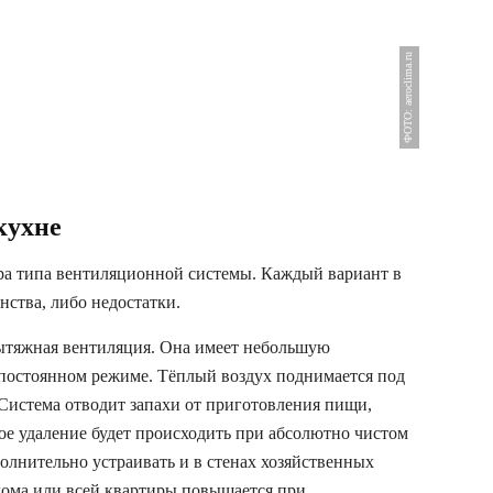
ФОТО: aeroclima.ru
кухне
ра типа вентиляционной системы. Каждый вариант в
нства, либо недостатки.
вытяжная вентиляция. Она имеет небольшую
 постоянном режиме. Тёплый воздух поднимается под
Система отводит запахи от приготовления пищи,
ое удаление будет происходить при абсолютно чистом
лнительно устраивать и в стенах хозяйственных
дома или всей квартиры повышается при