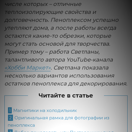
числе которых – отличные
теплоизолирующие свойства и
долговечность. Пеноплексом успешно
утепляют дома, а после работы всегда
остаются какие-то обрезки, которые
могут стать основой для творчества.
Пример тому – работа Светланы,
талантливого автора YouTube-канала
«Хобби Маркет»
. Светлана показала
несколько вариантов использования
остатков пеноплекса для декорирования.
Читайте в статье
1
Магнитики на холодильник
2
Оригинальная рамка для фотографии из
пеноплекса