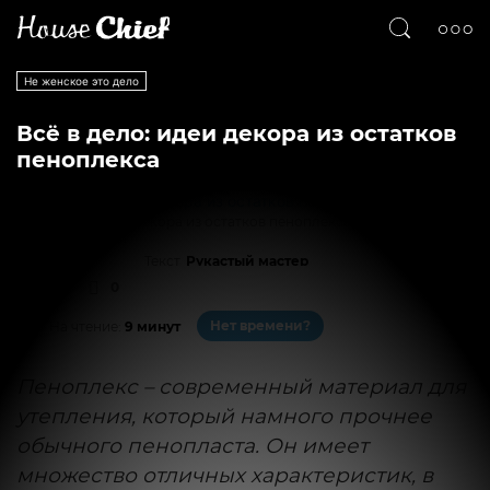
Не женское это дело
Всё в дело: идеи декора из остатков
пеноплекса
Всё в дело: идеи декора из остатков пеноплекса
Текст
Рукастый мастер
3359
0
Нет времени?
На чтение:
9 минут
Пеноплекс – современный материал для
утепления, который намного прочнее
обычного пенопласта. Он имеет
множество отличных характеристик, в