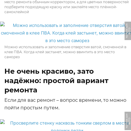
место ремонта обычным корректором, а для цветных поверхностей
подберите подходящую краску или заклейте место плёнкой-
самоклейкой
m
Ф
О
Т
О:
Y
o
u
T
u
b
e.
c
o
Можно использовать и заполнение отверстия ватой, смоченной в
клее ПВА. Когда клей застынет, можно ввинтить в это место
саморез
Не очень красиво, зато
надёжно: простой вариант
ремонта
Если для вас ремонт – вопрос времени, то можно
пойти простым путем.
m
Ф
О
Т
О:
Y
o
u
T
u
b
e.
c
o