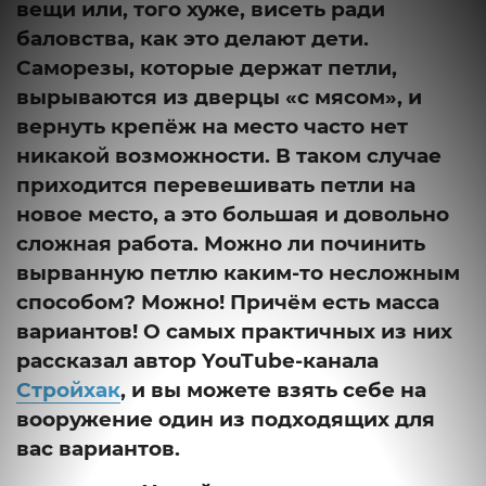
вещи или, того хуже, висеть ради
баловства, как это делают дети.
Саморезы, которые держат петли,
вырываются из дверцы «с мясом», и
вернуть крепёж на место часто нет
никакой возможности. В таком случае
приходится перевешивать петли на
новое место, а это большая и довольно
сложная работа. Можно ли починить
вырванную петлю каким-то несложным
способом? Можно! Причём есть масса
вариантов! О самых практичных из них
рассказал автор YouTube-канала
Стройхак
, и вы можете взять себе на
вооружение один из подходящих для
вас вариантов.