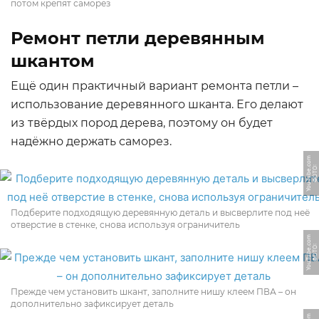
потом крепят саморез
Ремонт петли деревянным
шкантом
Ещё один практичный вариант ремонта петли –
использование деревянного шканта. Его делают
из твёрдых пород дерева, поэтому он будет
надёжно держать саморез.
m
Ф
О
Т
О:
Y
o
u
T
u
b
e.
c
o
Подберите подходящую деревянную деталь и высверлите под неё
отверстие в стенке, снова используя ограничитель
m
Ф
О
Т
О:
Y
o
u
T
u
b
e.
c
o
Прежде чем установить шкант, заполните нишу клеем ПВА – он
дополнительно зафиксирует деталь