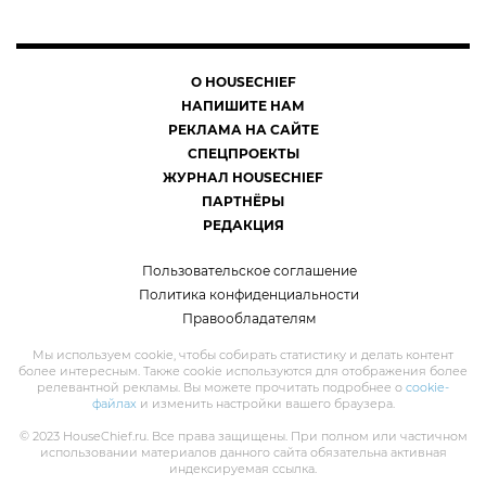
О HOUSECHIEF
НАПИШИТЕ НАМ
РЕКЛАМА НА САЙТЕ
СПЕЦПРОЕКТЫ
ЖУРНАЛ HOUSECHIEF
ПАРТНЁРЫ
РЕДАКЦИЯ
Пользовательское соглашение
Политика конфиденциальности
Правообладателям
Мы используем cookie, чтобы собирать статистику и делать контент
более интересным. Также cookie используются для отображения более
релевантной рекламы. Вы можете прочитать подробнее о
cookie-
файлах
и изменить настройки вашего браузера.
© 2023 HouseChief.ru. Все права защищены. При полном или частичном
использовании материалов данного сайта обязательна активная
индексируемая ссылка.