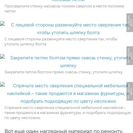
Просверлите стенку насквозь тонким сверлом в месте поломки
петли
m
Ф
О
Т
О:
Y
o
u
T
u
b
e.
c
o
С лицевой стороны раззенкуйте место сверления так, чтобы
утопить шляпку болта
m
Ф
О
Т
О:
Y
o
u
T
u
b
e.
c
o
Закрепите петлю болтом прямо сквозь стенку, утопите шляпку
m
Ф
О
Т
О:
Y
o
u
T
u
b
e.
c
o
Спрячьте место сверления специальной мебельной наклейкой –
такие продаются в магазинах фурнитуры, и подобрать подходящую
по цвету несложно
Вот ещё один наглядный материал по ремонту,