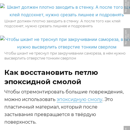
m
Ф
О
Т
О:
Y
o
u
T
u
b
e.
c
o
Шкант должен плотно заходить в стенку. А после того как клей
подсохнет, нужно срезать лишнее и подровнять
m
Ф
О
Т
О:
Y
o
u
T
u
b
e.
c
o
Чтобы шкант не треснул при закручивании самореза, в нём нужно
высверлить отверстие тонким сверлом
Как восстановить петлю
эпоксидной смолой
Чтобы отремонтировать большие повреждения,
можно использовать
эпоксидную смолу
. Это
пластичный материал, который после
застывания превращается в твёрдую
поверхность.