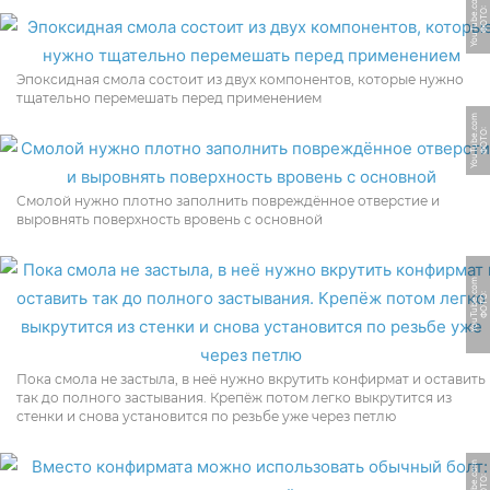
m
Ф
О
Т
О:
Y
o
u
T
u
b
e.
c
o
Эпоксидная смола состоит из двух компонентов, которые нужно
тщательно перемешать перед применением
m
Ф
О
Т
О:
Y
o
u
T
u
b
e.
c
o
Смолой нужно плотно заполнить повреждённое отверстие и
выровнять поверхность вровень с основной
m
Ф
О
Т
О:
Y
o
u
T
u
b
e.
c
o
Пока смола не застыла, в неё нужно вкрутить конфирмат и оставить
так до полного застывания. Крепёж потом легко выкрутится из
стенки и снова установится по резьбе уже через петлю
m
Ф
О
Т
О:
Y
o
u
T
u
b
e.
c
o