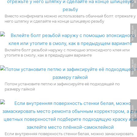
Вместо конфирмата можно использовать обычный болт: отрежьте у
него шляпку и сделайте на конце шлицевую резьбу
m
Ф
О
Т
О:
Y
o
u
T
u
b
e.
c
o
Вклейте болт резьбой наружу с помощью эпоксидного клея или
утопите в смолу, как в предыдущем варианте
m
Ф
О
Т
О:
Y
o
u
T
u
b
e.
c
o
Потом установите петлю и зафиксируйте её подходящей по
размеру гайкой
m
Ф
О
Т
О:
Y
o
u
T
u
b
e.
c
o
Если внутренняя поверхность стенки белая, можно замаскировать