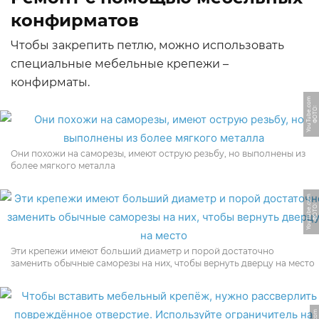
конфирматов
Чтобы закрепить петлю, можно использовать
специальные мебельные крепежи –
конфирматы.
m
Ф
О
Т
О:
Y
o
u
T
u
b
e.
c
o
Они похожи на саморезы, имеют острую резьбу, но выполнены из
более мягкого металла
m
Ф
О
Т
О:
Y
o
u
T
u
b
e.
c
o
Эти крепежи имеют больший диаметр и порой достаточно
заменить обычные саморезы на них, чтобы вернуть дверцу на место