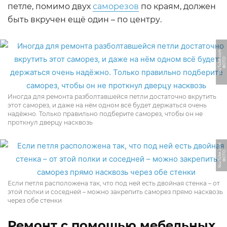
петле, помимо двух
саморезов
по краям, должен
быть вкручен ещё один – по центру.
m
Ф
О
Т
О:
Y
o
u
T
u
b
e.
c
o
Иногда для ремонта разболтавшейся петли достаточно вкрутить
этот саморез, и даже на нём одном всё будет держаться очень
надёжно. Только правильно подберите саморез, чтобы он не
проткнул дверцу насквозь
m
Ф
О
Т
О:
Y
o
u
T
u
b
e.
c
o
Если петля расположена так, что под ней есть двойная стенка – от
этой полки и соседней – можно закрепить саморез прямо насквозь
через обе стенки
Ремонт с помощью мебельных