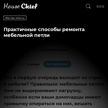
Мастер-классы
Практичные способы ремонта
мебельной петли
Текст
Рукастый мастер
14385
0
Нет времени?
На чтение:
6 минут
Что в первую очередь выходит из строя
в мебели? Правильно: мебельные петли!
Они не выдерживают нагрузку,
особенно если ваши домочадцы имеют
привычку опираться на них, вешать