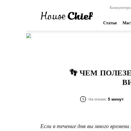
HouseChief
Калькуляторы
—
online-
издание
Статьи
Мас
для
современных
мастеров
👣 ЧЕМ ПОЛЕ
В
5 минут
На чтение:
Если в течение дня вы много времен