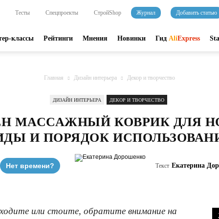
Тесты
Спецпроекты
СтройShop
Журнал
Добавить статью
тер-классы
Рейтинги
Мнения
Новинки
Гид
Ali
Express
St
Главная
Дизайн интерьера
Декор и творчество
ДИЗАЙН ИНТЕРЬЕРА
ДЕКОР И ТВОРЧЕСТВО
ЗЕН МАССАЖНЫЙ КОВРИК ДЛЯ Н
ИДЫ И ПОРЯДОК ИСПОЛЬЗОВАН
Нет времени?
Екатерина До
Текст
и ходите или стоите, обратите внимание на