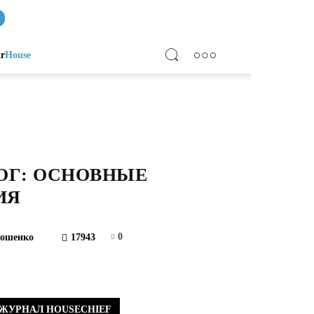
ar
House
ОГ: ОСНОВНЫЕ
ИЯ
0
рошенко
17943
ЖУРНАЛ HOUSECHIEF