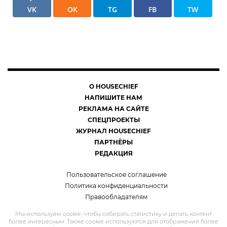
VK
OK
TG
FB
TW
О HOUSECHIEF
НАПИШИТЕ НАМ
РЕКЛАМА НА САЙТЕ
СПЕЦПРОЕКТЫ
ЖУРНАЛ HOUSECHIEF
ПАРТНЁРЫ
РЕДАКЦИЯ
Пользовательское соглашение
Политика конфиденциальности
Правообладателям
Мы используем cookie, чтобы собирать статистику и делать контент
более интересным. Также cookie используются для отображения более