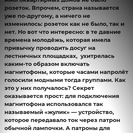
розеток. Впрочем, страна называется
уже по-другому, а ничего не
изменилось: розеток как не было, так и
нет. Но вот что интересно: в те давние
времена молодёжь, которая имела
привычку проводить досуг на
лестничных площадках, ухитрялась
каким-то образом включать
магнитофоны, которые часами напролёт
голосили модными тогда группами. Как
это у них получалось? Секрет
оказывается прост: для подключения
магнитофона использовался так
называемый «жулик» — устройство,
которое передавало ток через патрон
обычной лампочки. А патроны для