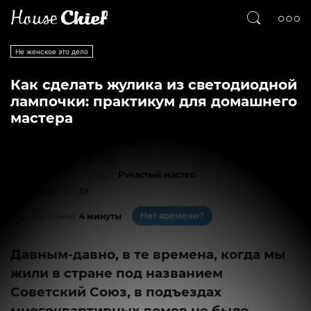
Не женское это дело
Как сделать жулика из светодиодной
лампочки: практикум для домашнего
мастера
Текст
Рукастый мастер
215823
39
Нет времени?
На чтение:
4 минуты
Давным-давно, в те времена, когда мы
жили в стране под названием
Советский Союз, в подъездах
многоквартирных домов не было