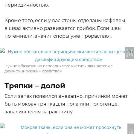
периодичностью.
Кроме того, если у вас стены отделаны кафелем,
в швах активно развивается грибок. Если швы
потемнели, значит споры уже прорастают.
u
Ф
О
Т
О:
e
c
o
k
o
tl
y.
-
r
Нужно обязательно периодически чистить швы щёткой с
дезинфицирующим средством
Тряпки – долой
Если запах появился внезапно, причиной может
быть мокрая тряпка для пола или полотенце,
завалившееся за раковину.
u
Ф
О
Т
О:
d
ri
v
e
2.
r