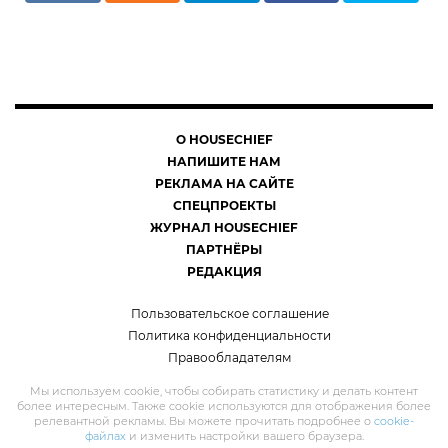
О HOUSECHIEF
НАПИШИТЕ НАМ
РЕКЛАМА НА САЙТЕ
СПЕЦПРОЕКТЫ
ЖУРНАЛ HOUSECHIEF
ПАРТНЁРЫ
РЕДАКЦИЯ
Пользовательское соглашение
Политика конфиденциальности
Правообладателям
Мы используем cookie, чтобы собирать статистику и делать контент
более интересным. Также cookie используются для отображения более
релевантной рекламы. Вы можете прочитать подробнее о
cookie-
файлах
и изменить настройки вашего браузера.