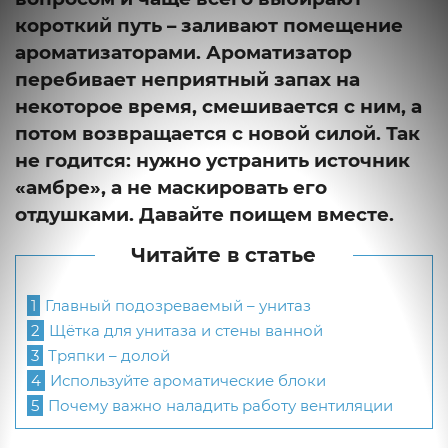
короткий путь – заливают помещение
ароматизаторами. Ароматизатор
перебивает неприятный запах на
некоторое время, смешивается с ним, а
потом возвращается с новой силой. Так
не годится: нужно устранить источник
«амбре», а не маскировать его
отдушками. Давайте поищем вместе.
Читайте в статье
1
Главный подозреваемый – унитаз
2
Щётка для унитаза и стены ванной
3
Тряпки – долой
4
Используйте ароматические блоки
5
Почему важно наладить работу вентиляции