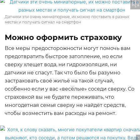
-
Ф
О
Т
О:
a
f
o
n
y
a
s
p
b.
r
u
Датчики эти очень миниатюрные, их можно поставить в разных
местах и получать сигнал на смартфон
Можно оформить страховку
Все меры предосторожности могут помочь вам
предотвратить быстрое затопление, но если
сверху хлещет вода, ни гидроизоляция, ни
датчики не спасут. Так что было бы разумно
застраховать своё жильё на такой случай,
особенно если у вас «весёлые» соседи сверху. Со
страховкой вы не будете переживать, что
многодетная семья сверху не найдёт средств,
чтобы возместить вам расходы на ремонт.