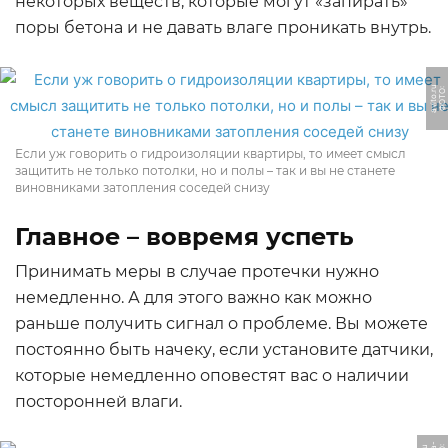
некоторых веществ, которые могут «запирать»
поры бетона и не давать влаге проникать внутрь.
u
Ф
О
Т
О:
a
vi
t
o.
r
Если уж говорить о гидроизоляции квартиры, то имеет смысл
защитить не только потолки, но и полы – так и вы не станете
виновниками затопления соседей снизу
Главное – вовремя успеть
Принимать меры в случае протечки нужно
немедленно. А для этого важно как можно
раньше получить сигнал о проблеме. Вы можете
постоянно быть начеку, если установите датчики,
которые немедленно оповестят вас о наличии
посторонней влаги.