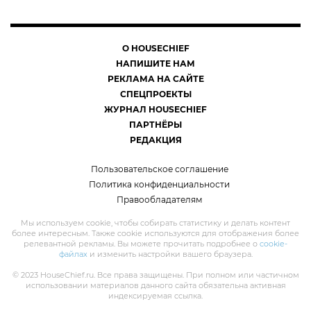
О HOUSECHIEF
НАПИШИТЕ НАМ
РЕКЛАМА НА САЙТЕ
СПЕЦПРОЕКТЫ
ЖУРНАЛ HOUSECHIEF
ПАРТНЁРЫ
РЕДАКЦИЯ
Пользовательское соглашение
Политика конфиденциальности
Правообладателям
Мы используем cookie, чтобы собирать статистику и делать контент
более интересным. Также cookie используются для отображения более
релевантной рекламы. Вы можете прочитать подробнее о
cookie-
файлах
и изменить настройки вашего браузера.
© 2023 HouseChief.ru. Все права защищены. При полном или частичном
использовании материалов данного сайта обязательна активная
индексируемая ссылка.