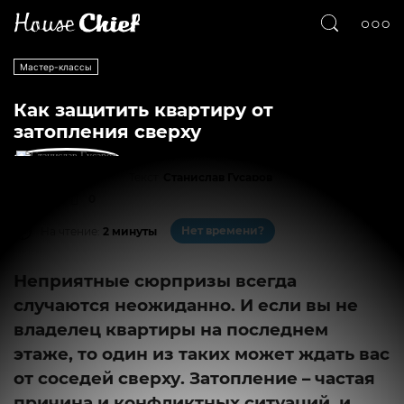
Мастер-классы
Как защитить квартиру от
затопления сверху
Текст
Станислав Гусаров
1189
0
Нет времени?
На чтение:
2 минуты
Неприятные сюрпризы всегда
случаются неожиданно. И если вы не
владелец квартиры на последнем
этаже, то один из таких может ждать вас
от соседей сверху. Затопление – частая
причина и конфликтных ситуаций, и