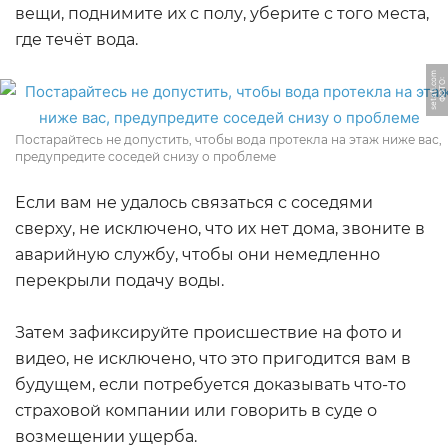
вещи, поднимите их с полу, уберите с того места,
где течёт вода.
m
Ф
О
Т
О:
s
e
t
a
fi.
c
o
Постарайтесь не допустить, чтобы вода протекла на этаж ниже вас,
предупредите соседей снизу о проблеме
Если вам не удалось связаться с соседями
сверху, не исключено, что их нет дома, звоните в
аварийную службу, чтобы они немедленно
перекрыли подачу воды.
Затем зафиксируйте происшествие на фото и
видео, не исключено, что это пригодится вам в
будущем, если потребуется доказывать что-то
страховой компании или говорить в суде о
возмещении ущерба.