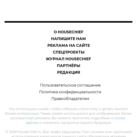
О HOUSECHIEF
НАПИШИТЕ НАМ
РЕКЛАМА НА САЙТЕ
СПЕЦПРОЕКТЫ
ЖУРНАЛ HOUSECHIEF
ПАРТНЁРЫ
РЕДАКЦИЯ
Пользовательское соглашение
Политика конфиденциальности
Правообладателям
Мы используем cookie, чтобы собирать статистику и делать контент
более интересным. Также cookie используются для отображения более
релевантной рекламы. Вы можете прочитать подробнее о
cookie-
файлах
и изменить настройки вашего браузера.
© 2023 HouseChief.ru. Все права защищены. При полном или частичном
использовании материалов данного сайта обязательна активная