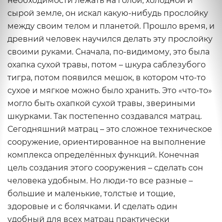
необходимости лежать на голой, холодной и
сырой земле, он искал какую-нибудь прослойку
между своим телом и планетой. Прошло время, и
древний человек научился делать эту прослойку
своими руками. Сначала, по-видимому, это была
охапка сухой травы, потом – шкура саблезубого
тигра, потом появился мешок, в котором что-то
сухое и мягкое можно было хранить. Это «что-то»
могло быть охапкой сухой травы, звериными
шкурками. Так постепенно создавался матрац.
Сегодняшний матрац – это сложное техническое
сооружение, ориентированное на выполнение
комплекса определённых функций. Конечная
цель создания этого сооружения – сделать сон
человека удобным. Но люди-то все разные –
большие и маленькие, толстые и тощие,
здоровые и с болячками. И сделать один
удобный для всех матрац практически