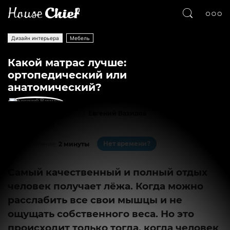
Дизайн интерьера
Мебель
Какой матрас лучше:
ортопедический или
анатомический?
Текст
Евгений Вахидов
1774
0
Нет времени?
На чтение:
2 минуты
Самый качественный и полный отдых
человек получает лёжа. Когда можно
расслабить все свои мышцы и не
ощущать собственного веса. Но это
происходит только тогда, когда человек