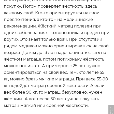
покупку. Потом проверяет жёсткость, здесь
каждому своё. Кто-то ориентируется на свои
предпочтения, а кто-то – на медицинские
рекомендации. Жёсткий матрац полезен при
одних заболеваниях позвоночника и вреден при
других. Это знает только врач. При отсутствии
рядом медиков можно ориентироваться на свой
возраст. Детям до 13 лет надо начинать спать на
жёстком матраце, потом потихоньку жёсткость
можно понижать. А примерно с 25 лет нужно
ориентироваться на свой вес. Тем, кто легче 55
кг, можно брать мягкие матрацы. При весе 55-90
кг подойдёт матрац средней жёсткости. А если
вес более 90 кг, то матрац, безусловно, нужен
жёсткий. А вот после 50 лет лучше покупать
матрац мягкий или средней жёсткости.
u
Ф
О
Т
О:
m
r
sl
e
e
p.
r