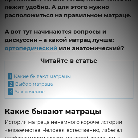
лежит удобно. А для этого нужно
расположиться на правильном матраце.
А вот тут начинаются вопросы и
дискуссии – а какой матрац лучше:
ортопедический
или анатомический?
Читайте в статье
1
Какие бывают матрацы
2
Выбор матраца
3
Заключение
Какие бывают матрацы
История матраца ненамного короче истории
человечества. Человек, естественно, избегал