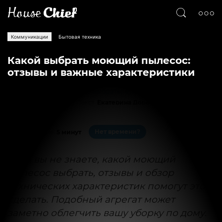
Коммуникации
Бытовая техника
Какой выбрать моющий пылесос:
отзывы и важные характеристики
Текст
Екатерина Дорошенко
8422
0
Нет времени?
На чтение:
5 минут
Если вы не знаете, какой моющий
пылесос выбрать, отзывы
и обзор
технических характеристик помогут это
сделать. Подобный агрегат может
заметно облегчить вашу уборку по дому.