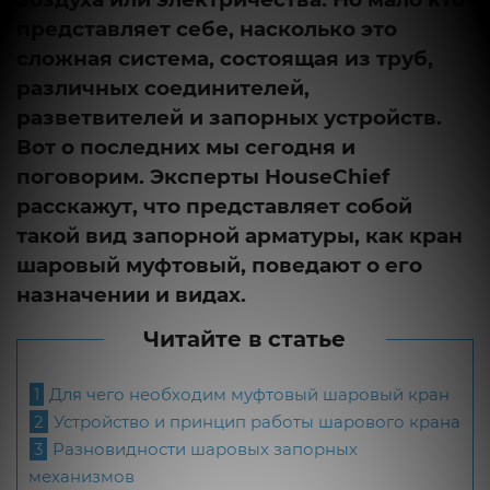
представляет себе, насколько это
сложная система, состоящая из труб,
различных соединителей,
разветвителей и запорных устройств.
Вот о последних мы сегодня и
поговорим. Эксперты HouseChief
расскажут, что представляет собой
такой вид запорной арматуры, как кран
шаровый муфтовый, поведают о его
назначении и видах.
Читайте в статье
1
Для чего необходим муфтовый шаровый кран
2
Устройство и принцип работы шарового крана
3
Разновидности шаровых запорных
механизмов