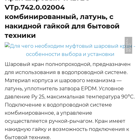
VTp.742.0.02004
комбинированный, латунь, с
накидной гайкой для бытовой
техники
u
Ф
О
Т
О:
t
o
k
m
a
r
t.
r
Шаровый кран полнопроходной, предназначен
для использования в водопроводной системе.
Материал корпуса и шарового механизма —
латунь, уплотнитель затвора EPDM. Условное
давление Ру 25, максимальная температура 90ºC.
Подключение к водопроводной системе
комбинированное, а управление
осуществляется ручкой-рычагом. Кран имеет
накидную гайку и возможность подключения к
бытовой технике.