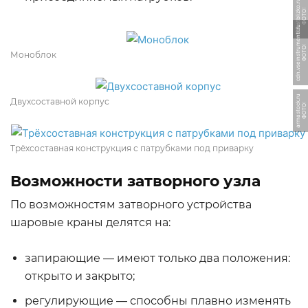
u
Ф
О
Т
О:
s
t
2.
s
t
bli
z
k
o.
r
u
Ф
О
Т
О:
c
d
n.
v
s
ei
n
s
t
r
u
m
e
n
ti.
r
Моноблок
u
Двухсоставной корпус
Ф
О
Т
О:
a
r
m
a
s
t
o
c
k.
r
Трёхсоставная конструкция с патрубками под приварку
Возможности затворного узла
По возможностям затворного устройства
шаровые краны делятся на:
запирающие — имеют только два положения:
открыто и закрыто;
регулирующие — способны плавно изменять