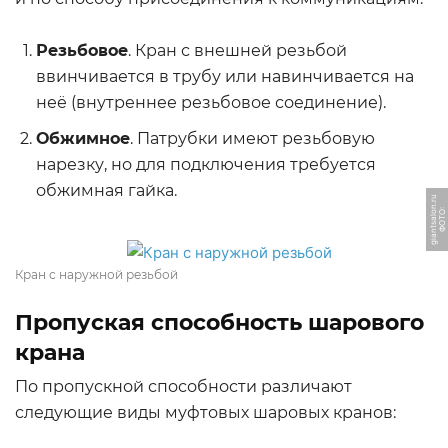
Резьбовое
. Кран с внешней резьбой
ввинчивается в трубу или навинчивается на
неё (внутреннее резьбовое соединение).
Обжимное
. Патрубки имеют резьбовую
нарезку, но для подключения требуется
обжимная гайка.
u
Ф
О
Т
О:
gi
a
n
t
s
al
o
n.
r
Кран с наружной резьбой
Пропуская способность шарового
крана
По пропускной способности различают
следующие виды муфтовых шаровых кранов: