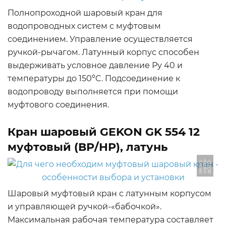
Полнопроходной шаровый кран для
водопроводных систем с муфтовым
соединением. Управление осуществляется
ручкой-рычагом. Латунный корпус способен
выдерживать условное давление Ру 40 и
температуры до 150ºC. Подсоединение к
водопроводу выполняется при помощи
муфтового соединения.
Кран шаровый GEKON GK 554 12
муфтовый (ВР/НР), латунь
-
Ф
О
Т
О:
m
a
s
t
r
s
a
n
t.
r
e
u
Шаровый муфтовый кран с латунным корпусом
и управляющей ручкой-«бабочкой».
Максимальная рабочая температура составляет