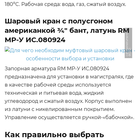
180ºC. Рабочая среда: вода, газ, сжатый воздух.
Шаровый кран с полусгоном
американкой ¾" бант, латунь RM
u
MP-У ИС.080924
Ф
О
Т
О:
c
d
n.
v
s
ei
n
s
t
r
u
m
e
n
ti.
r
Запорная арматура RM MP-У ИС.080924
предназначена для установки в магистралях, где
в качестве рабочей среды используется
техническая и питьевая вода, жидкий
углеводород и сжатый воздух. Корпус выполнен
из латуни с никелированным покрытием.
Управление осуществляется ручкой-«бабочкой».
Как правильно выбрать