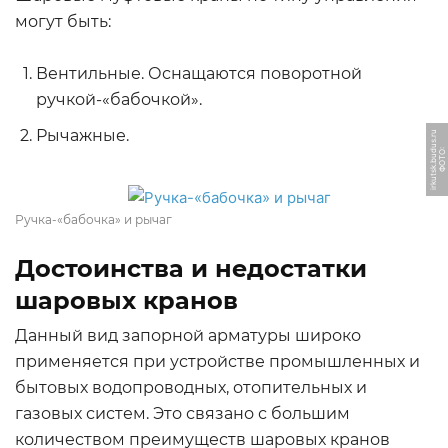
могут быть:
Вентильные. Оснащаются поворотной
ручкой-«бабочкой».
Рычажные.
u
Ф
О
Т
О:
i
r
k
u
t
s
k.
b
u
d
u
s.
r
Ручка-«бабочка» и рычаг
Достоинства и недостатки
шаровых кранов
Данный вид запорной арматуры широко
применяется при устройстве промышленных и
бытовых водопроводных, отопительных и
газовых систем. Это связано с большим
количеством преимуществ шаровых кранов