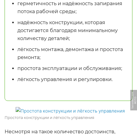
герметичность и надёжность запирания
потока рабочей среды;
надёжность конструкции, которая
достигается благодаря минимальному
количеству деталей;
лёгкость монтажа, демонтажа и простота
ремонта;
простота эксплуатации и обслуживания;
лёгкость управления и регулировки.
m
Ф
О
Т
О:
f
ai
n
ai
d
e
a.
c
o
Простота конструкции и лёгкость управления
Несмотря на такое количество достоинств,