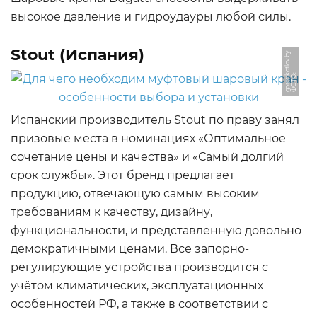
высокое давление и гидроудауры любой силы.
Stout (Испания)
y
Ф
О
Т
О:
g
o
r
o
d
k
o
tl
o
v.
b
Испанский производитель Stout по праву занял
призовые места в номинациях «Оптимальное
сочетание цены и качества» и «Самый долгий
срок службы». Этот бренд предлагает
продукцию, отвечающую самым высоким
требованиям к качеству, дизайну,
функциональности, и представленную довольно
демократичными ценами. Все запорно-
регулирующие устройства производится с
учётом климатических, эксплуатационных
особенностей РФ, а также в соответствии с