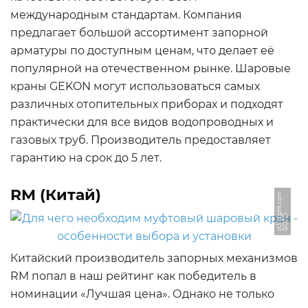
международным стандартам. Компания
предлагает большой ассортимент запорной
арматуры по доступным ценам, что делает её
популярной на отечественном рынке. Шаровые
краны GEKON могут использоваться самых
различных отопительных приборах и подходят
практически для все видов водопроводных и
газовых труб. Производитель предоставляет
гарантию на срок до 5 лет.
RM (Китай)
m
Ф
О
Т
О:
y
t
3.
g
g
p
h
t.
c
o
Китайский производитель запорных механизмов
RM попал в наш рейтинг как победитель в
номинации «Лучшая цена». Однако не только