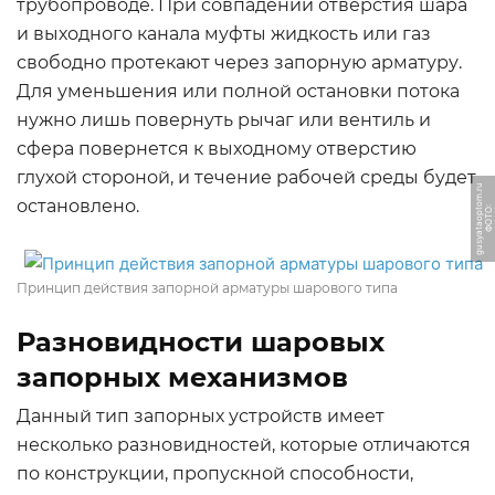
трубопроводе. При совпадении отверстия шара
и выходного канала муфты жидкость или газ
свободно протекают через запорную арматуру.
Для уменьшения или полной остановки потока
нужно лишь повернуть рычаг или вентиль и
сфера повернется к выходному отверстию
глухой стороной, и течение рабочей среды будет
u
остановлено.
Ф
О
Т
О:
g
u
s
y
a
t
a
o
p
t
o
m.
r
Принцип действия запорной арматуры шарового типа
Разновидности шаровых
запорных механизмов
Данный тип запорных устройств имеет
несколько разновидностей, которые отличаются
по конструкции, пропускной способности,