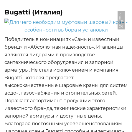
Bugatti (Италия)
u
Ф
О
Т
О:
s
a
n
t
e
h
mi
r.
r
Победитель в номинациях «Самый известный
бренд» и «Абсолютная надёжность». Итальянцы
являются лидерами в производстве
сантехнического оборудования и запорной
арматуры. Не стала исключением и компания
Bugatti, которая предлагает
высококачественные шаровые краны для систем
водо- , газоснабжения и отопительных сетей.
Поражает ассортимент продукции этого
известного бренда, технические характеристики
запорной арматуры и доступные цены.
Благодаря постоянным усовершенствованиям
шаровые краны Bugatti способны выдерживать