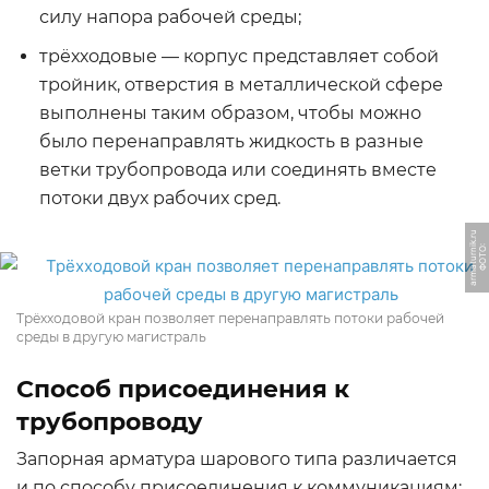
силу напора рабочей среды;
трёхходовые — корпус представляет собой
тройник, отверстия в металлической сфере
выполнены таким образом, чтобы можно
было перенаправлять жидкость в разные
ветки трубопровода или соединять вместе
потоки двух рабочих сред.
u
Ф
О
Т
О:
a
r
m
a
t
u
r
ni
k.
r
Трёхходовой кран позволяет перенаправлять потоки рабочей
среды в другую магистраль
Способ присоединения к
трубопроводу
Запорная арматура шарового типа различается
и по способу присоединения к коммуникациям: