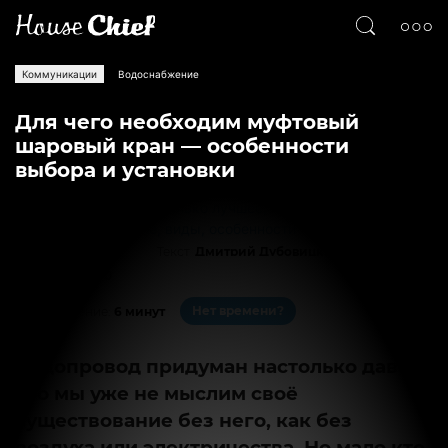
Коммуникации
Водоснабжение
Для чего необходим муфтовый
шаровый кран — особенности
выбора и установки
Текст
Дмитрий Дубовицкий
9906
0
Нет времени?
На чтение:
6 минут
Водопровод придуман настолько давно,
что мы уже не мыслим своё
существование без него, как без
воздуха или электричества. Но мало кто