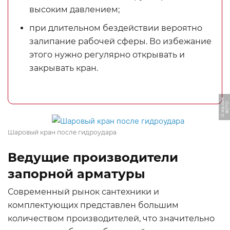
высоким давлением;
при длительном бездействии вероятно
залипание рабочей сферы. Во избежание
этого нужно регулярно открывать и
закрывать кран.
m
Ф
О
Т
О:
i
2.
w
p.
c
o
Шаровый кран после гидроудара
Ведущие производители
запорной арматуры
Современный рынок сантехники и
комплектующих представлен большим
количеством производителей, что значительно