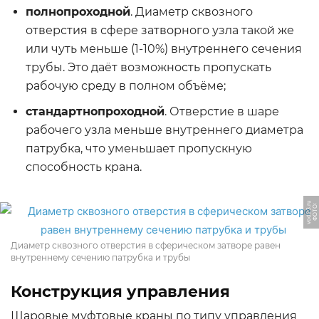
полнопроходной
. Диаметр сквозного
отверстия в сфере затворного узла такой же
или чуть меньше (1-10%) внутреннего сечения
трубы. Это даёт возможность пропускать
рабочую среду в полном объёме;
стандартнопроходной
. Отверстие в шаре
рабочего узла меньше внутреннего диаметра
патрубка, что уменьшает пропускную
способность крана.
u
Ф
О
Т
О:
v
o
d
2
3.
r
Диаметр сквозного отверстия в сферическом затворе равен
внутреннему сечению патрубка и трубы
Конструкция управления
Шаровые муфтовые краны по типу управления