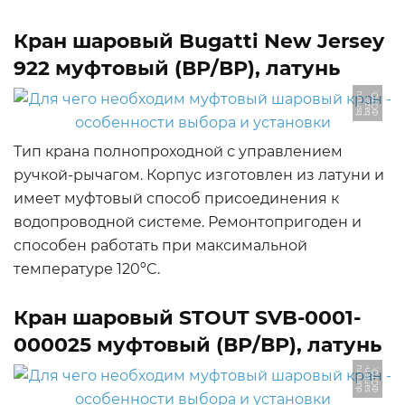
Кран шаровый Bugatti New Jersey
922 муфтовый (ВР/ВР), латунь
Ф
О
Т
О:
b
a
z
a
b
s
m.
u
-
r
Тип крана полнопроходной с управлением
ручкой-рычагом. Корпус изготовлен из латуни и
имеет муфтовый способ присоединения к
водопроводной системе. Ремонтопригоден и
способен работать при максимальной
температуре 120ºC.
Кран шаровый STOUT SVB-0001-
000025 муфтовый (ВР/ВР), латунь
u
Ф
О
Т
О:
s
a
n
t
e
h
-
d
ui
m.
r