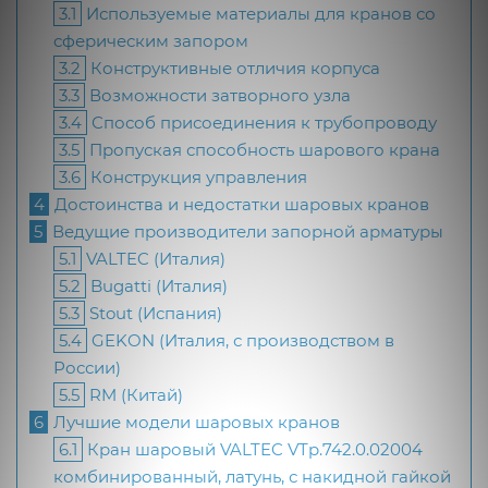
3.1
Используемые материалы для кранов со
сферическим запором
3.2
Конструктивные отличия корпуса
3.3
Возможности затворного узла
3.4
Способ присоединения к трубопроводу
3.5
Пропуская способность шарового крана
3.6
Конструкция управления
4
Достоинства и недостатки шаровых кранов
5
Ведущие производители запорной арматуры
5.1
VALTEC (Италия)
5.2
Bugatti (Италия)
5.3
Stout (Испания)
5.4
GEKON (Италия, с производством в
России)
5.5
RM (Китай)
6
Лучшие модели шаровых кранов
6.1
Кран шаровый VALTEC VTp.742.0.02004
комбинированный, латунь, с накидной гайкой