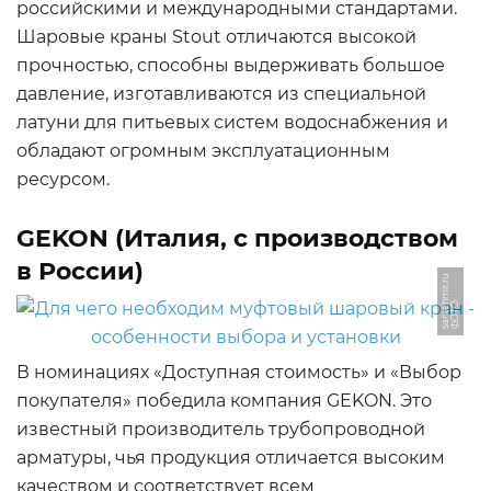
российскими и международными стандартами.
Шаровые краны Stout отличаются высокой
прочностью, способны выдерживать большое
давление, изготавливаются из специальной
латуни для питьевых систем водоснабжения и
обладают огромным эксплуатационным
ресурсом.
GEKON (Италия, с производством
в России)
u
Ф
О
Т
О:
s
a
n
t
e
h
mi
r.
r
В номинациях «Доступная стоимость» и «Выбор
покупателя» победила компания GEKON. Это
известный производитель трубопроводной
арматуры, чья продукция отличается высоким
качеством и соответствует всем