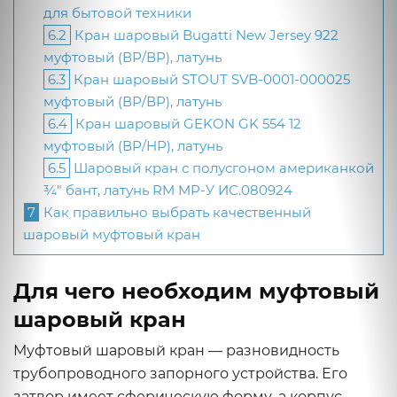
для бытовой техники
6.2
Кран шаровый Bugatti New Jersey 922
муфтовый (ВР/ВР), латунь
6.3
Кран шаровый STOUT SVB-0001-000025
муфтовый (ВР/ВР), латунь
6.4
Кран шаровый GEKON GK 554 12
муфтовый (ВР/НР), латунь
6.5
Шаровый кран с полусгоном американкой
¾" бант, латунь RM MP-У ИС.080924
7
Как правильно выбрать качественный
шаровый муфтовый кран
Для чего необходим муфтовый
шаровый кран
Муфтовый шаровый кран — разновидность
трубопроводного запорного устройства. Его
затвор имеет сферическую форму, а корпус