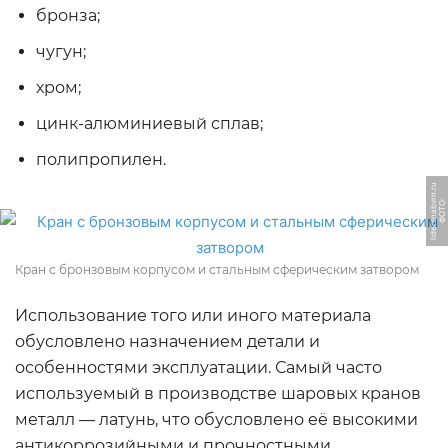
бронза;
чугун;
хром;
цинк-алюминиевый сплав;
полипропилен.
u
Ф
О
Т
О:
li
d
e
r
s
n
a
b
v
r
n.
r
Кран с бронзовым корпусом и стальным сферическим затвором
Использование того или иного материала
обусловлено назначением детали и
особенностями эксплуатации. Самый часто
используемый в производстве шаровых кранов
металл — латунь, что обусловлено её высокими
антикоррозийными и прочностными