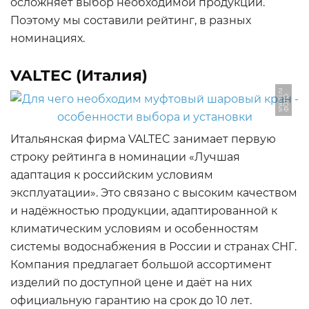
осложняет выбор необходимой продукции.
Поэтому мы составили рейтинг, в разных
номинациях.
VALTEC (Италия)
u
Ф
О
Т
О:
s
n
a
mi.
r
Итальянская фирма VALTEC занимает первую
строку рейтинга в номинации «Лучшая
адаптация к российским условиям
эксплуатации». Это связано с высоким качеством
и надёжностью продукции, адаптированной к
климатическим условиям и особенностям
системы водоснабжения в России и странах СНГ.
Компания предлагает большой ассортимент
изделий по доступной цене и даёт на них
официальную гарантию на срок до 10 лет.