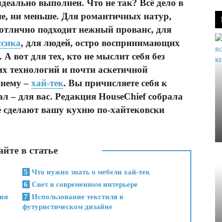
идеально выполнен. Что не так? Всё дело в
е, ни меньше. Для романтичных натур,
отлично подходит нежный прованс, для
ссика
, для людей, остро воспринимающих
. А вот для тех, кто не мыслит себя без
х технологий и почти аскетичной
шнему –
хай-тек
. Вы причисляете себя к
л – для вас. Редакция HouseChief собрала
е сделают вашу кухню по-хайтековски
йте в статье
5
Что нужно знать о мебели хай-тек
6
Свет в современном интерьере
ния
7
Использование текстиля в
футуристическом дизайне