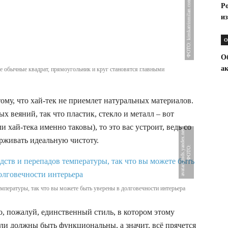
ФОТО: kimkatrinmilan.com
Р
из
О
Об
а
ые обычные квадрат, прямоугольник и круг становятся главными
тому, что хай-тек не приемлет натуральных материалов.
х веяний, так что пластик, стекло и металл – вот
 хай-тека именно таковы), то это вас устроит, ведь со
t
рживать идеальную чистоту.
Ф
О
Т
О
:
a
v
a
t
a
r
s
.
m
d
s
.
y
a
n
d
e
x
.
n
e
мпературы, так что вы можете быть уверены в долговечности интерьера
о, пожалуй, единственный стиль, в котором этому
али должны быть функциональны, а значит, всё прячется