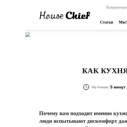
HouseChief
Калькуляторы
—
online-
издание
Статьи
Мас
для
современных
мастеров
КАК КУХНЯ
5 минут
На чтение:
Почему вам подходит именно кухня
люди испытывают дискомфорт даж