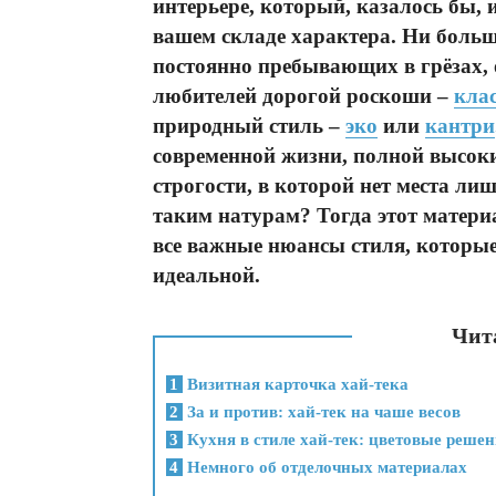
интерьере, который, казалось бы, 
вашем складе характера. Ни больш
постоянно пребывающих в грёзах, 
любителей дорогой роскоши –
кла
природный стиль –
эко
или
кантри
современной жизни, полной высоки
строгости, в которой нет места ли
таким натурам? Тогда этот материа
все важные нюансы стиля, которы
идеальной.
Чита
1
Визитная карточка хай-тека
2
За и против: хай-тек на чаше весов
3
Кухня в стиле хай-тек: цветовые реше
4
Немного об отделочных материалах