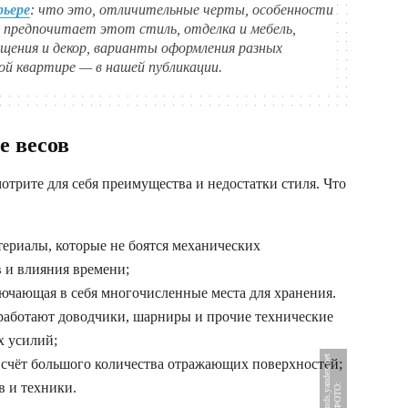
рьере
: что это, отличительные черты, особенности
 предпочитает этот стиль, отделка и мебель,
ещения и декор, варианты оформления разных
ой квартире — в нашей публикации.
е весов
мотрите для себя преимущества и недостатки стиля. Что
ериалы, которые не боятся механических
 и влияния времени;
ючающая в себя многочисленные места для хранения.
 работают доводчики, шарниры и прочие технические
х усилий;
t
 счёт большого количества отражающих поверхностей;
в и техники.
Ф
О
Т
О
:
a
v
a
t
a
r
s
.
m
d
s
.
y
a
n
d
e
x
.
n
e