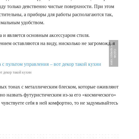
иду только девственно чистые поверхности. При этом
стительны, а приборы для работы располагаются так,
имальным удобством.
на и является основным аксессуаром стиля.
ием оставляются на виду, нисколько не загромождая
m
Ф
О
Т
О
:
s
t
a
t
i
c
.
t
i
l
d
a
c
d
n
.
c
o
т декор такой кухни
лых тонах с металлическим блеском, которые оживляют
но назвать футуристическим из-за его «космического»
 чувствуете себя в ней комфортно, то не задумывайтесь