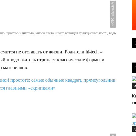
ФОТО: rehouz.info
нно, простор и чистота, много света и потрясающая функциональность, ведь
емится не отставать от жизни. Родители hi-tech –
ый продолжатель отрицает классические формы и
о материалов.
О
К
т
Д