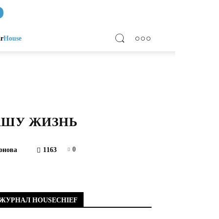
ar
House
ВАШУ ЖИЗНЬ
0
онова
1163
ЖУРНАЛ HOUSECHIEF