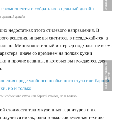
в цельный дизайн
их недостатках этого стилевого направления. В
ого решения, иначе вы скатитесь в псевдо-хай-тек, а
стильно. Минималистичный интерьер подходит не всем.
рактера, иначе со временем на полках кухни
шки и прочие вещицы, в которых вы нуждаетесь для
t
а.
Ф
О
Т
О
:
a
v
a
t
a
r
s
.
m
d
s
.
y
a
n
d
e
x
.
n
e
 необычного стула или барной стойки, но и только
алой стоимости таких кухонных гарнитуров и их
 получится никак, одна только современная техника