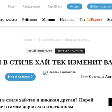
Тесты
Спецпроекты
СтройShop
Журнал
Добавить статью
тер-классы
Рейтинги
Мнения
Новинки
Гид
Ali
Express
St
Главная
Дизайн интерьера
Интерьер квартиры
ДИЗАЙН ИНТЕРЬЕРА
ИНТЕРЬЕР КВАРТИРЫ
 В СТИЛЕ ХАЙ-ТЕК ИЗМЕНИТ 
Нет времени?
Светлана Ант
Текст
 в стиле хай-тек и никакая другая? Порой
е в самом дорогом и изысканном