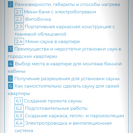
2
Разновидности, габариты и способы нагрева
2.1
Мини-баня с электробогревом
2.2
Фитобочка
2.3
Портативная каркасная конструкция с
тканевой облицовкой
2.4
Мини-сауна в квартире
3
Преимущества и недостатки установки саун в
городских квартирах
4
Выбор места в квартире для монтажа банной
кабины
5
Получение разрешения для установки сауны
6
Как самостоятельно сделать сауну для своей
квартиры
6.1
Создание проекта сауны
6.2
Подготовительные работы
6.3
Создание каркаса, тепло- и пароизоляции
6.4
Электропроводка и вентиляционная
система