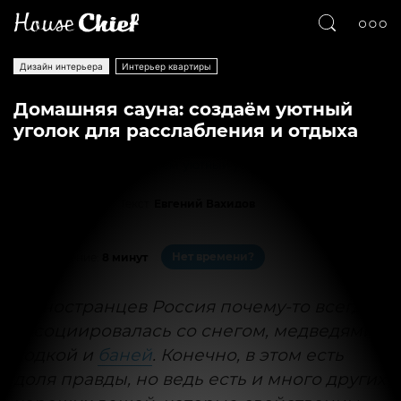
Дизайн интерьера
Интерьер квартиры
Домашняя сауна: создаём уютный
уголок для расслабления и отдыха
Текст
Евгений Вахидов
5275
0
Нет времени?
На чтение:
8 минут
У иностранцев Россия почему-то всегда
ассоциировалась со снегом, медведями,
водкой и
баней
. Конечно, в этом есть
доля правды, но ведь есть и много других