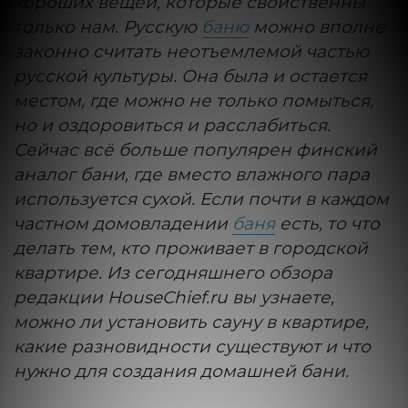
хороших вещей, которые свойственны
только нам. Русскую
баню
можно вполне
законно считать неотъемлемой частью
русской культуры. Она была и остается
местом, где можно не только помыться,
но и оздоровиться и расслабиться.
Сейчас всё больше популярен финский
аналог бани, где вместо влажного пара
используется сухой. Если почти в каждом
частном домовладении
баня
есть, то что
делать тем, кто проживает в городской
квартире. Из сегодняшнего обзора
редакции HouseChief.ru вы узнаете,
можно ли установить сауну в квартире,
какие разновидности существуют и что
нужно для создания домашней бани.