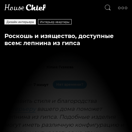
Дизайн интерьера
Интерьер квартиры
Роскошь и изящество, доступные
всем: лепнина из гипса
Текст
Юлия Гузяева
4012
0
Нет времени?
На чтение:
7 минут
Добавить стиля и благородства
интерьеру
вашего дома поможет
лепнина из гипса. Подобные изделия
могут иметь различную конфигурацию и