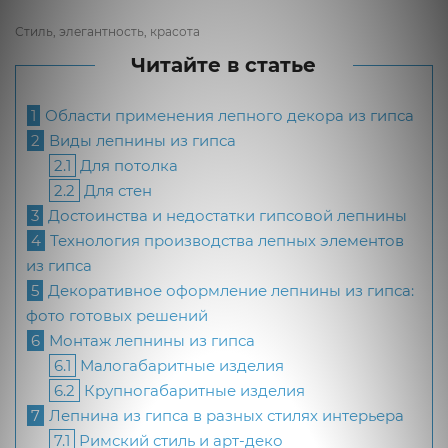
Стиль, элегантность, красота
Читайте в статье
1
Области применения лепного декора из гипса
2
Виды лепнины из гипса
2.1
Для потолка
2.2
Для стен
3
Достоинства и недостатки гипсовой лепнины
4
Технология производства лепных элементов
из гипса
5
Декоративное оформление лепнины из гипса:
фото готовых решений
6
Монтаж лепнины из гипса
6.1
Малогабаритные изделия
6.2
Крупногабаритные изделия
7
Лепнина из гипса в разных стилях интерьера
7.1
Римский стиль и арт-деко