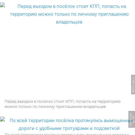
ФОТО: cian.ru
Перед въездом в посёлок стоит КПП, попасть на территорию
можно только по личному приглашению владельцев
m
Ф
О
Т
О:
t
wi
t
t
e
r.
c
o
По всей территории посёлка протянулись вымощенные дороги с