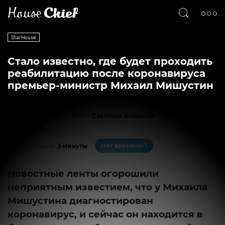
StarHouse
Стало известно, где будет проходить
реабилитацию после коронавируса
премьер-министр Михаил Мишустин
Текст
Светлана Антонова
3425
1
Нет времени?
На чтение:
3 минуты
Новостные ленты огорошили
неприятным известием, что у Михаила
Мишустина диагностирован
коронавирус, и сейчас он находится в