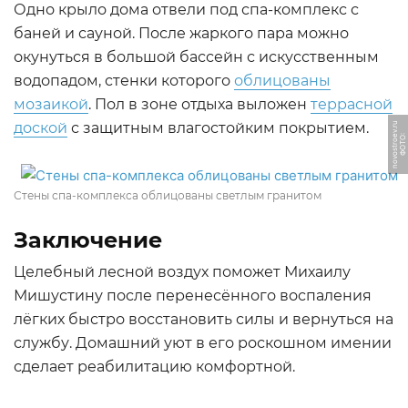
Одно крыло дома отвели под спа-комплекс с
баней и сауной. После жаркого пара можно
окунуться в большой бассейн с искусственным
водопадом, стенки которого
облицованы
мозаикой
. Пол в зоне отдыха выложен
террасной
доской
с защитным влагостойким покрытием.
u
Ф
О
Т
О:
n
o
v
o
s
t
r
o
e
v.
r
Стены спа-комплекса облицованы светлым гранитом
Заключение
Целебный лесной воздух поможет Михаилу
Мишустину после перенесённого воспаления
лёгких быстро восстановить силы и вернуться на
службу. Домашний уют в его роскошном имении
сделает реабилитацию комфортной.