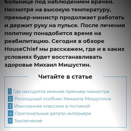
больнице под наблюдением врачей.
Несмотря на высокую температуру,
премьер-министр продолжает работать
и держит руку на пульсе. После лечения
политику понадобится время на
реабилитацию. Сегодня в обзоре
HouseChief мы расскажем, где и в каких
условиях будет восстанавливать
здоровье Михаил Мишустин.
Читайте в статье
1
Где находится имение премьер-министра
2
Роскошный особняк Михаила Мишустина
3
Изысканная классика в гостиной
4
Оригинальные детали интерьера
5
Заключение