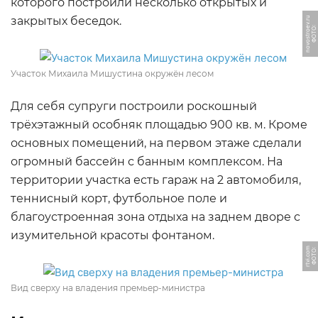
которого построили несколько открытых и
закрытых беседок.
u
Ф
О
Т
О:
n
o
v
o
s
t
r
o
e
v.
r
Участок Михаила Мишустина окружён лесом
Для себя супруги построили роскошный
трёхэтажный особняк площадью 900 кв. м. Кроме
основных помещений, на первом этаже сделали
огромный бассейн с банным комплексом. На
территории участка есть гараж на 2 автомобиля,
теннисный корт, футбольное поле и
благоустроенная зона отдыха на заднем дворе с
изумительной красоты фонтаном.
m
Ф
О
Т
О:
r
t
vi.
c
o
Вид сверху на владения премьер-министра