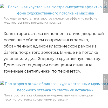
u
Ф
О
Т
О:
n
o
v
o
s
t
r
o
e
v.
r
Роскошная хрустальная люстра смотрится эффектно на фоне
художественного потолка из массива
Холл второго этажа выполнен в стиле дворцовой
роскоши с обилием современных зеркал,
обрамлённых единой классической рамой из
багета, покрытого золотом. В нише на потолке
установили дизайнерскую хрустальную люстру.
Дополняют сценарий освещения стильные
точечные светильники по периметру.
u
Ф
О
Т
О:
n
o
v
o
s
t
r
o
e
v.
r
Пол второго этажа облицован художественным мрамором
песочного оттенка со светлыми вставками