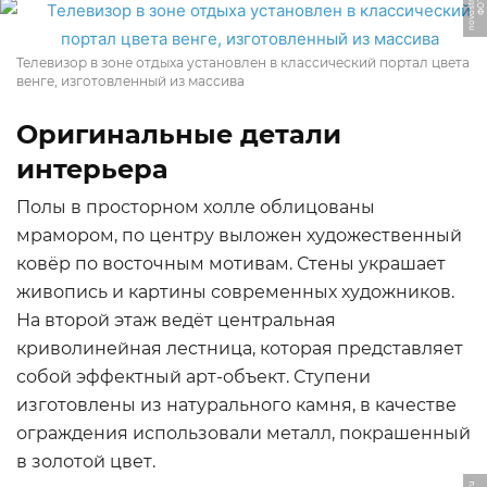
u
Ф
О
Т
О:
n
o
v
o
s
t
r
o
e
v.
r
Телевизор в зоне отдыха установлен в классический портал цвета
венге, изготовленный из массива
Оригинальные детали
интерьера
Полы в просторном холле облицованы
мрамором, по центру выложен художественный
ковёр по восточным мотивам. Стены украшает
живопись и картины современных художников.
На второй этаж ведёт центральная
криволинейная лестница, которая представляет
собой эффектный арт-объект. Ступени
изготовлены из натурального камня, в качестве
ограждения использовали металл, покрашенный
в золотой цвет.