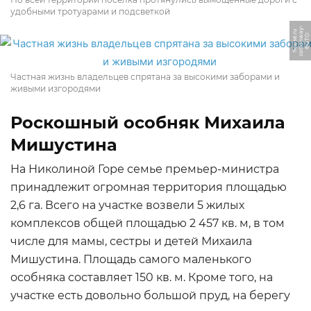
удобными тротуарами и подсветкой
-
y
u
Ф
О
Т
О:
c
o
t
t
o
n
w
a
h
o
u
s
e.
r
Частная жизнь владельцев спрятана за высокими заборами и
живыми изгородями
Роскошный особняк Михаила
Мишустина
На Николиной Горе семье премьер-министра
принадлежит огромная территория площадью
2,6 га. Всего на участке возвели 5 жилых
комплексов общей площадью 2 457 кв. м, в том
числе для мамы, сестры и детей Михаила
Мишустина. Площадь самого маленького
особняка составляет 150 кв. м. Кроме того, на
участке есть довольно большой пруд, на берегу