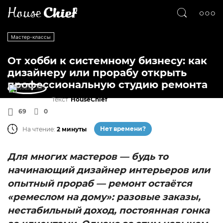
Мастер-классы
От хобби к системному бизнесу: как
дизайнеру или прорабу открыть
профессиональную студию ремонта
Текст
HouseChief
69
0
Нет времени?
На чтение:
2 минуты
Для многих мастеров — будь то
начинающий дизайнер интерьеров или
опытный прораб — ремонт остаётся
«ремеслом на дому»: разовые заказы,
нестабильный доход, постоянная гонка