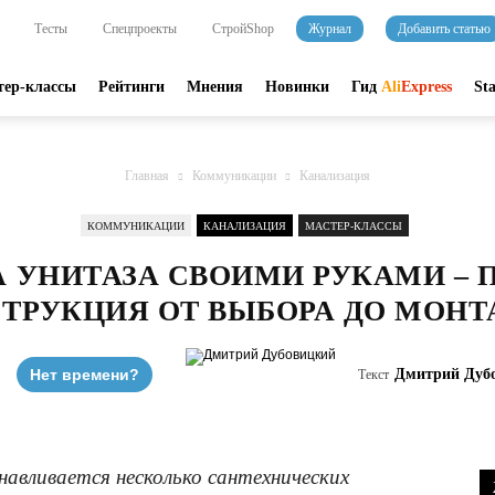
Тесты
Спецпроекты
СтройShop
Журнал
Добавить статью
тер-классы
Рейтинги
Мнения
Новинки
Гид
Ali
Express
St
Главная
Коммуникации
Канализация
КОММУНИКАЦИИ
КАНАЛИЗАЦИЯ
МАСТЕР-КЛАССЫ
 УНИТАЗА СВОИМИ РУКАМИ –
ТРУКЦИЯ ОТ ВЫБОРА ДО МОН
Нет времени?
Дмитрий Дуб
Текст
навливается несколько сантехнических