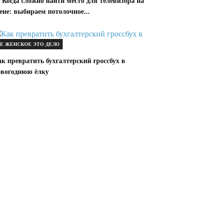
 Когда сложно найти место для телевизора на
ене: выбираем потолочное...
Е ЖЕНСКОЕ ЭТО ДЕЛО
к превратить бухгалтерский гроссбух в
овогоднюю ёлку