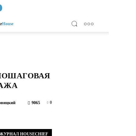
ar
House
 ПОШАГОВАЯ
ТАЖА
0
овицкий
9065
ЖУРНАЛ HOUSECHIEF