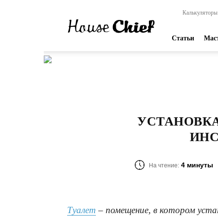
HouseChief
Калькуляторы
—
online-
издание
Статьи
Мас
для
современных
мастеров
УСТАНОВКА
ИНС
4 минуты
На чтение:
Туалет
– помещение, в котором уста