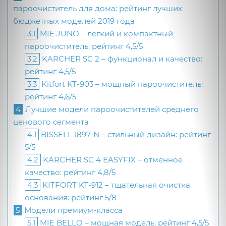
пароочиститель для дома: рейтинг лучших
бюджетных моделей 2019 года
3.1
MIE JUNO – лёгкий и компактный
пароочиститель: рейтинг 4,5/5
3.2
KARCHER SC 2 – функционал и качество:
рейтинг 4,5/5
3.3
Kitfort KT-903 – мощный пароочиститель:
рейтинг 4,6/5
4
Лучшие модели пароочистителей среднего
ценового сегмента
4.1
BISSELL 1897-N – стильный дизайн: рейтинг
5/5
4.2
KARCHER SC 4 EASYFIX – отменное
качество: рейтинг 4,8/5
4.3
KITFORT KT-912 – тщательная очистка
основания: рейтинг 5/8
5
Модели премиум-класса
5.1
MIE BELLO – мощная модель: рейтинг 4,5/5