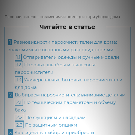
Пароочиститель – незаменимый помощник при уборке дома
Читайте в статье
1
Разновидности пароочистителей для дома:
знакомимся с основными разновидностями
1.1
Отпариватели одежды и ручные модели
1.2
Паровые швабры и пылесосы-
пароочистители
1.3
Универсальные бытовые пароочистители
для дома
2
Выбираем пароочиститель: внимание деталям
2.1
По техническим параметрам и объёму
бака
2.2
По функциям и насадкам
2.3
По защитным опциям
3
Как сделать выбор и приобрести