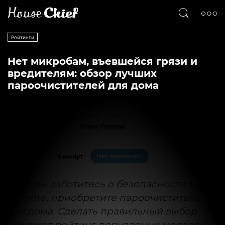
Рейтинги
Нет микробам, въевшейся грязи и
вредителям: обзор лучших
пароочистителей для дома
Текст
Юлия Гузяева
2672
0
Нет времени?
На чтение:
9 минут
Если вы заботитесь о безопасности и
чистоте, приобретите пароочиститель
для дома. Сделать правильный выбор
поможет рейтинг популярных моделей.