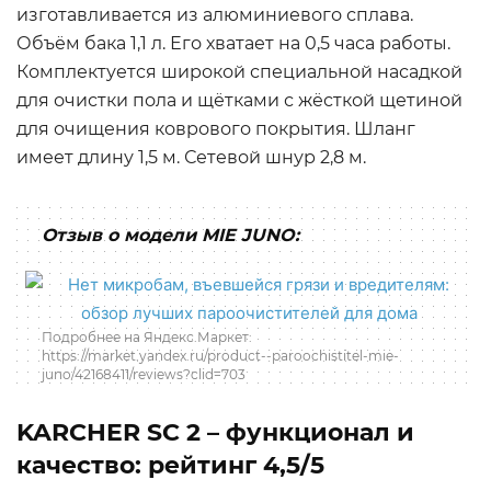
изготавливается из алюминиевого сплава.
Объём бака 1,1 л. Его хватает на 0,5 часа работы.
Комплектуется широкой специальной насадкой
для очистки пола и щётками с жёсткой щетиной
для очищения коврового покрытия. Шланг
имеет длину 1,5 м. Сетевой шнур 2,8 м.
Отзыв о модели MIE JUNO:
Подробнее на Яндекс.Маркет:
https://market.yandex.ru/product--paroochistitel-mie-
juno/42168411/reviews?clid=703
KARCHER SC 2 – функционал и
качество: рейтинг 4,5/5