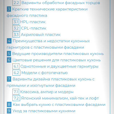
2.2
Варианты обработки фасадных торцов
3
Краткие технические характеристики
фасадного пластика
3.1
HPL-пластик
3.2
CPL-пластик
3.3
Акриловый пластик
4
Преимущества и недостатки кухонных
гарнитуров с пластиковыми фасадами
5
Ведущие производители пластиковых кухонь
6
Цветовые решения для пластиковых кухонь
6.1
Однотонные и двухцветные гарнитуры
6.2
Модели с фотопечатью
7
Варианты дизайна пластиковых кухонь с
прямыми и изогнутыми фасадами
7.1
Классика, ампир и модерн
7.2
Японский минимализм, хай-тек и лофт
8
Как выбрать кухню с пластиковыми фасадами
9
Уход за пластиковыми кухнями