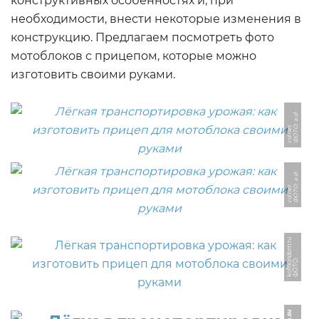
конструктивных особенностях и, при
необходимости, внести некоторые изменения в
конструкцию. Предлагаем посмотреть фото
мотоблоков с прицепом, которые можно
изготовить своими руками.
Ф
О
Т
О:
a.
d
-
c
d.
n
e
t
Ф
О
Т
О:
a.
d
-
c
d.
n
e
t
u
Ф
О
Т
О:
k
o
f
f
ki
n
d
o
m.
r