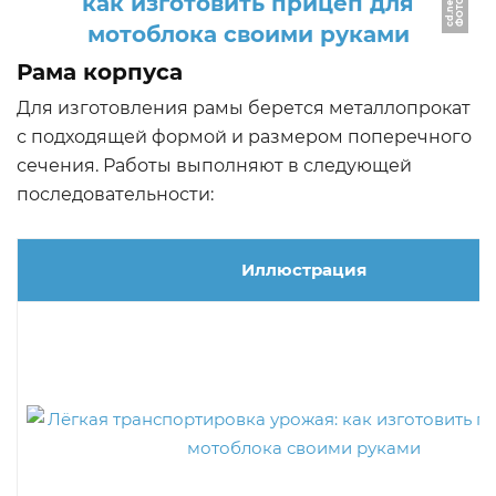
Ф
О
Т
О:
a.
d
-
c
d.
n
e
t
Рама корпуса
Для изготовления рамы берется металлопрокат
с подходящей формой и размером поперечного
сечения. Работы выполняют в следующей
последовательности:
Иллюстрация