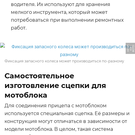
водителя. Их используют для хранения
мелкого инструмента, который может
потребоваться при выполнении ремонтных
работ.
Ф
О
Т
О:
a.
d
c
d.
n
t
-
e
Фиксация запасного колеса может производиться по-разному
Самостоятельное
изготовление сцепки для
мотоблока
Для соединения прицепа с мотоблоком
используется специальная сцепка. Её размеры и
конструкция могут отличаться в зависимости от
модели мотоблока. В целом, такая система