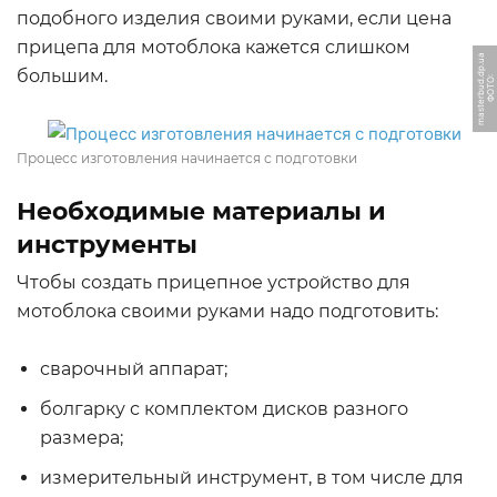
подобного изделия своими руками, если цена
прицепа для мотоблока кажется слишком
a
большим.
Ф
О
Т
О:
m
a
s
t
e
r
b
u
d.
d
p.
u
Процесс изготовления начинается с подготовки
Необходимые материалы и
инструменты
Чтобы создать прицепное устройство для
мотоблока своими руками надо подготовить:
сварочный аппарат;
болгарку с комплектом дисков разного
размера;
измерительный инструмент, в том числе для