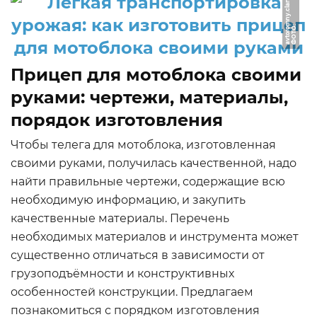
u
Ф
О
Т
О:
a
v
t
o
r
o
m
n
y.
cl
a
n.
s
Прицеп для мотоблока своими
руками: чертежи, материалы,
порядок изготовления
Чтобы телега для мотоблока, изготовленная
своими руками, получилась качественной, надо
найти правильные чертежи, содержащие всю
необходимую информацию, и закупить
качественные материалы. Перечень
необходимых материалов и инструмента может
существенно отличаться в зависимости от
грузоподъёмности и конструктивных
особенностей конструкции. Предлагаем
познакомиться с порядком изготовления