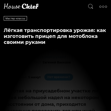
Мастер-классы
Лёгкая транспортировка урожая: как
изготовить прицеп для мотоблока
своими руками
Текст
Евгений Вахидов
19345
0
Нет времени?
На чтение:
5 минут
Работая на приусадебном участке либо
имея небольшой надел на некотором
расстоянии от дома, приходится
постоянно перевозить тот или иной