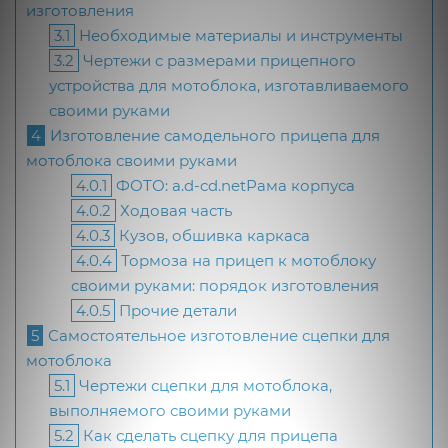
изготовления
3.1
Необходимые материалы и инструменты
3.2
Чертежи с размерами прицепного
устройства для мотоблока, изготавливаемого
своими руками
4
Изготовление самодельного прицепа для
мотоблока своими руками
4.0.1
ФОТО: a.d-cd.netРама корпуса
4.0.2
Ходовая часть
4.0.3
Кузов, обшивка каркаса
4.0.4
Тормоза на прицеп к мотоблоку
своими руками: порядок изготовления
4.0.5
Прочие детали
5
Самостоятельное изготовление сцепки для
мотоблока
5.1
Чертежи сцепки для мотоблока,
выполняемого своими руками
5.2
Как сделать сцепку для прицепа