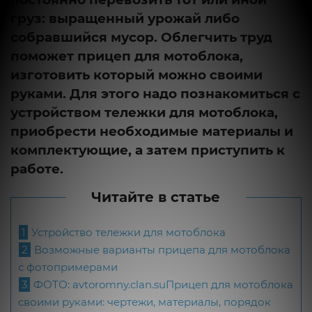
груз: выращенный урожай либо
собравшийся мусор. Облегчить труд
поможет прицеп для мотоблока,
изготовить который можно своими
руками. Для этого надо познакомиться с
устройством тележки для мотоблока,
приобрести необходимые материалы и
комплектующие, а затем приступить к
работе.
Читайте в статье
1
Устройство тележки для мотоблока
2
Возможные варианты прицепа для мотоблока
с фотопримерами
3
ФОТО: avtoromny.clan.suПрицеп для мотоблока
своими руками: чертежи, материалы, порядок