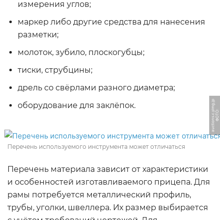
измерения углов;
маркер либо другие средства для нанесения
разметки;
молоток, зубило, плоскогубцы;
тиски, струбцины;
дрель со свёрлами разного диаметра;
p
оборудование для заклёпок.
Ф
О
Т
О:
a
u
c
ti
o
n
s.
c.
yi
m
g.j
Перечень используемого инструмента может отличаться
Перечень материала зависит от характеристики
и особенностей изготавливаемого прицепа. Для
рамы потребуется металлический профиль,
трубы, уголки, швеллера. Их размер выбирается