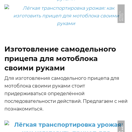
u
Ф
О
Т
О:
p
ri
s
e
p.
r
Изготовление самодельного
прицепа для мотоблока
своими руками
Для изготовления самодельного прицепа для
мотоблока своими руками стоит
придерживаться определённой
последовательности действий. Предлагаем с ней
познакомиться.