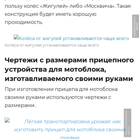
пользу колёс «Жигулей» либо «Москвича». Такая
конструкция будет иметь хорошую
u
проходимость.
Ф
О
Т
О:
m
e
di
a
2.
2
4
a
ul.
r
Колёса от жигулей устанавливаются чаще всего
Чертежи с размерами прицепного
устройства для мотоблока,
изготавливаемого своими руками
При изготовлении прицепа для мотоблока
своими руками используются чертежи с
размерами.
o
Ф
О
Т
О:
o
bi
n
s
t
r
u
m
e
n
t
a
h.i
n
f