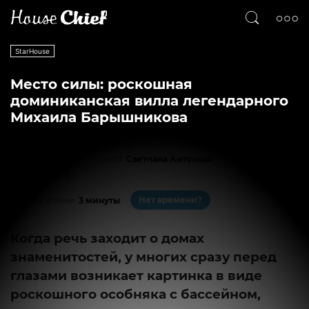
StarHouse
Место силы: роскошная
доминиканская вилла легендарного
Михаила Барышникова
Текст
Светлана Антонова
338
0
Нет времени?
На чтение:
3 минуты
Когда речь заходит о домах
знаменитостей, у многих сразу перед
глазами возникает картинка в виде
роскошного особняка с бассейном,