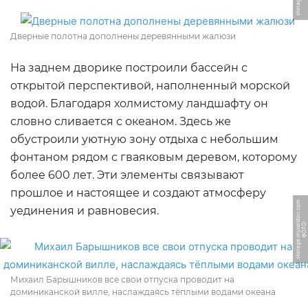
Дверные полотна дополнены деревянными жалюзи
На заднем дворике построили бассейн с
открытой перспективой, наполненный морской
водой. Благодаря холмистому ландшафту он
словно сливается с океаном. Здесь же
обустроили уютную зону отдыха с небольшим
фонтаном рядом с гваяковым деревом, которому
более 600 лет. Эти элементы связывают
прошлое и настоящее и создают атмосферу
m
уединения и равновесия.
Ф
О
Т
О:
s
t
o
r
a
g
e.
m
y
s
el
d
o
n.
c
o
Михаил Барышников все свои отпуска проводит на
доминиканской вилле, наслаждаясь тёплыми водами океана