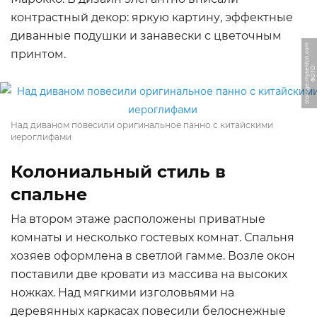
контрастный декор: яркую картину, эффектные
диванные подушки и занавески с цветочным
m
принтом.
Ф
О
Т
О:
s
t
o
r
a
g
e.
m
y
s
el
d
o
n.
c
o
Над диваном повесили оригинальное панно с китайскими
иероглифами
Колониальный стиль в
спальне
На втором этаже расположены приватные
комнаты и несколько гостевых комнат. Спальня
хозяев оформлена в светлой гамме. Возле окон
поставили две кровати из массива на высоких
ножках. Над мягкими изголовьями на
деревянных каркасах повесили белоснежные