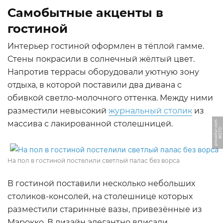
Самобытные акценты в
гостиной
Интерьер гостиной оформлен в тёплой гамме.
Стены покрасили в солнечный жёлтый цвет.
Напротив террасы оборудовали уютную зону
отдыха, в которой поставили два дивана с
обивкой светло-молочного оттенка. Между ними
разместили невысокий
журнальный столик
из
массива с лакированной столешницей.
m
Ф
О
Т
О:
p
r
o
v
al
t
u
r.
c
o
На пол в гостиной постелили светлый палас без ворса
В гостиной поставили несколько небольших
столиков-консолей, на столешнице которых
разместили старинные вазы, привезённые из
Марокко. В дизайн элегантно вписали