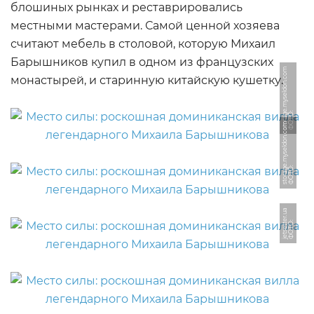
блошиных рынках и реставрировались
местными мастерами. Самой ценной хозяева
считают мебель в столовой, которую Михаил
Барышников купил в одном из французских
m
монастырей, и старинную китайскую кушетку.
Ф
О
Т
О:
s
t
o
r
a
g
e.
m
y
s
el
d
o
n.
c
o
m
Ф
О
Т
О:
s
t
o
r
a
g
e.
m
y
s
el
d
o
n.
c
o
a
Ф
О
Т
О:
j
e
t
s
e
t
t
e
r.
u