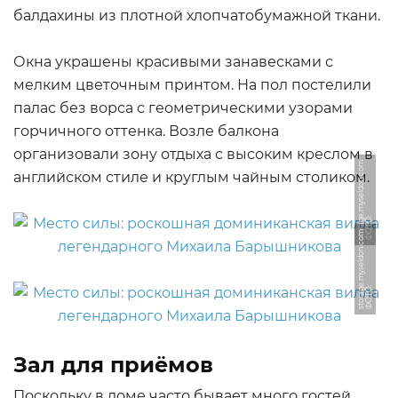
балдахины из плотной хлопчатобумажной ткани.
Окна украшены красивыми занавесками с
мелким цветочным принтом. На пол постелили
палас без ворса с геометрическими узорами
горчичного оттенка. Возле балкона
организовали зону отдыха с высоким креслом в
m
английском стиле и круглым чайным столиком.
Ф
О
Т
О:
s
t
o
r
a
g
e.
m
y
s
el
d
o
n.
c
o
m
Ф
О
Т
О:
s
t
o
r
a
g
e.
m
y
s
el
d
o
n.
c
o
Зал для приёмов
Поскольку в доме часто бывает много гостей,