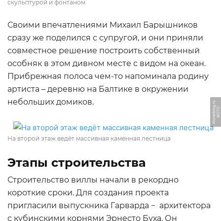
скульптурой и фонтаном
Своими впечатлениями Михаил Барышников
сразу же поделился с супругой, и они приняли
совместное решение построить собственный
особняк в этом дивном месте с видом на океан.
Прибрежная полоса чем-то напоминала родину
артиста – деревню на Балтике в окружении
небольших домиков.
u
Ф
О
Т
О:
m
u
s
e
bl
o
g.
r
На второй этаж ведёт массивная каменная лестница
Этапы строительства
Строительство виллы начали в рекордно
короткие сроки. Для создания проекта
пригласили выпускника Гарварда − архитектора
с кубинскими корнями Эрнесто Буха. Он