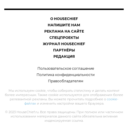
О HOUSECHIEF
НАПИШИТЕ НАМ
РЕКЛАМА НА САЙТЕ
СПЕЦПРОЕКТЫ
ЖУРНАЛ HOUSECHIEF
ПАРТНЁРЫ
РЕДАКЦИЯ
Пользовательское соглашение
Политика конфиденциальности
Правообладателям
Мы используем cookie, чтобы собирать статистику и делать контент
более интересным. Также cookie используются для отображения более
релевантной рекламы. Вы можете прочитать подробнее о
cookie-
файлах
и изменить настройки вашего браузера.
© 2023 HouseChief.ru. Все права защищены. При полном или частичном
использовании материалов данного сайта обязательна активная
индексируемая ссылка.