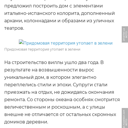
предложил построить дом с элементами
итальяно-испанского колорита, дополненный
арками, колоннадами и образами из уличных
театров.
a
Ф
О
Т
О:
j
e
t
s
e
t
t
e
r.
u
Придомовая территория утопает в зелени
На строительство виллы ушло два года. В
результате на возвышенности вырос
уникальный дом, в котором элегантно
переплелись стили и эпохи. Супруги стали
приезжать на отдых, не дожидаясь окончания
ремонта. Со стороны океана особняк смотрится
величественным и роскошным, а с улицы
m
внешне не отличается от остальных скромных
Ф
О
Т
О:
s
t
o
r
a
g
e.
m
y
s
el
d
o
n.
c
o
домиков деревни.