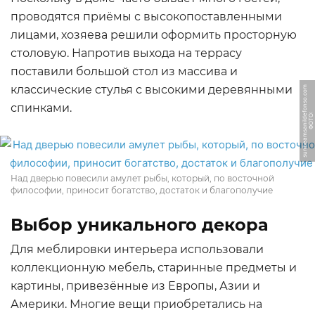
проводятся приёмы с высокопоставленными
лицами, хозяева решили оформить просторную
столовую. Напротив выхода на террасу
поставили большой стол из массива и
классические стулья с высокими деревянными
m
спинками.
Ф
О
Т
О:
s
u
n
b
e
a
m
s
a
nil
d
e
f
o
n
s
o.
c
o
Над дверью повесили амулет рыбы, который, по восточной
философии, приносит богатство, достаток и благополучие
Выбор уникального декора
Для меблировки интерьера использовали
коллекционную мебель, старинные предметы и
картины, привезённые из Европы, Азии и
Америки. Многие вещи приобретались на