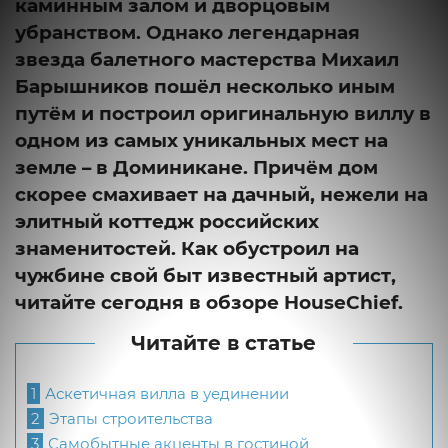
каминным залом и дворцовым
убранством. Однако легендарная
звезда балетного мастерства Михаил
Барышников пошёл несколько иным
путём и построил оригинальную виллу в
одном из самых уникальных мест на
земле – в Доминикане. Причём дом
скорее смахивает на дачный, нежели на
элитный коттедж российских
знаменитостей. Как обустроил на
чужбине свой быт известный артист,
читайте сегодня в обзоре HouseChief.
Читайте в статье
1
Аскетичная вилла в уединении
2
Этапы строительства
3
Самобытные акценты в гостиной