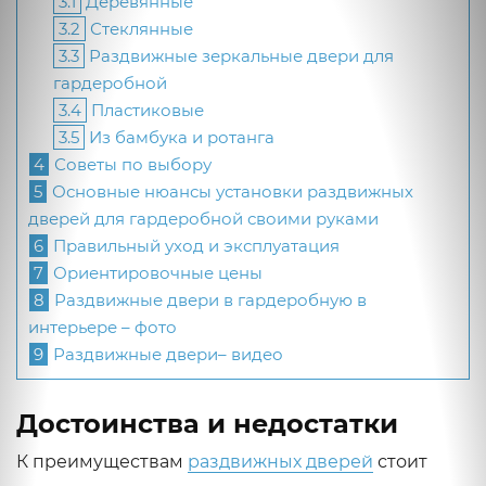
3.1
Деревянные
3.2
Стеклянные
3.3
Раздвижные зеркальные двери для
гардеробной
3.4
Пластиковые
3.5
Из бамбука и ротанга
4
Советы по выбору
5
Основные нюансы установки раздвижных
дверей для гардеробной своими руками
6
Правильный уход и эксплуатация
7
Ориентировочные цены
8
Раздвижные двери в гардеробную в
интерьере – фото
9
Раздвижные двери– видео
Достоинства и недостатки
К преимуществам
раздвижных дверей
стоит