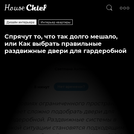
Дизайн интерьера
Интерьер квартиры
Спрячут то, что так долго мешало,
или Как выбрать правильные
раздвижные двери для гардеробной
Текст
Светлана Антонова
17381
0
Нет времени?
На чтение:
8 минут
В условиях ограниченного пространства
бывает сложно подобрать двери для
гардеробной. Раздвижные системы в
такой ситуации становятся подходящим