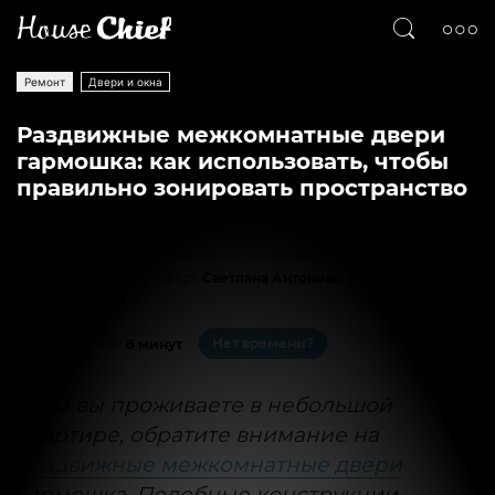
Ремонт
Двери и окна
Раздвижные межкомнатные двери
гармошка: как использовать, чтобы
правильно зонировать пространство
Текст
Светлана Антонова
46522
1
Нет времени?
На чтение:
8 минут
Если вы проживаете в небольшой
квартире, обратите внимание на
раздвижные межкомнатные двери
гармошка. Подобные конструкции