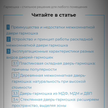
Гармошка – стильное решение для любого помещения
Читайте в статье
1
Преимущества и недостатки межкомнатной
двери гармошка
2
Устройство и принцип работы раскладной
межкомнатной двери гармошка
3
Эксплуатационные характеристики разных
видов дверей-гармошек
3.1
Пластиковая складная дверь-гармошка:
причины популярности
3.2
Деревянная межкомнатная дверь-
гармошка: натуральность при высокой
стоимости
3.3
Дверь-гармошка из МДФ, МДМ и ДВП
3.4
Стеклянная дверь-гармошка: расширяем
пространство, выделяя зоны