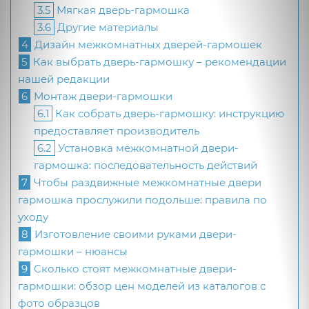
3.5
Мягкая дверь-гармошка
3.6
Другие материалы
4
Дизайн межкомнатных дверей-гармошек
5
Как выбрать дверь-гармошку – рекомендации
нашей редакции
6
Монтаж двери-гармошки
6.1
Как собрать дверь-гармошку: инструкцию
предоставляет производитель
6.2
Установка межкомнатной двери-
гармошка: последовательность действий
7
Чтобы раздвижные межкомнатные двери
гармошка прослужили подольше: правила по
уходу
8
Изготовление своими руками двери-
гармошки – нюансы
9
Сколько стоят межкомнатные двери-
гармошки: обзор цен моделей из каталогов с
фото образцов