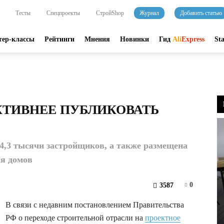
Тесты
Спецпроекты
СтройShop
Журнал
Добавить статью
тер-классы
Рейтинги
Мнения
Новинки
Гид
Ali
Express
St
КТИВНЕЕ ПУБЛИКОВАТЬ
,3 тысячи застройщиков, а также размещена
ся домов
0
3587
В связи с недавним постановлением Правительства
РФ о переходе строительной отрасли на
проектное