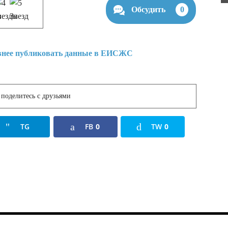
Обсудить
0
поделитесь с друзьями
TG
FB
0
TW
0