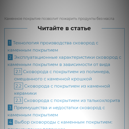
Каменное покрытие позволит пожарить продукты без масла
Читайте в статье
1
Технология производства сковород с
каменным покрытием
2
Эксплуатационные характеристики сковород с
каменным покрытием в зависимости от вида
2.1
Сковорода с покрытием из полимера,
смешанного с каменной крошкой
2.2
Сковорода с покрытием из каменной
керамики
2.3
Сковорода с покрытием из талькохлорита
3
Преимущества и недостатки сковород с
каменным покрытием
4
Выбор сковороды с каменным покрытием: