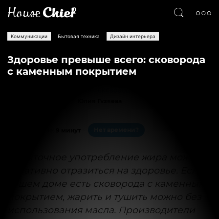
Коммуникации
Бытовая техника
Дизайн интерьера
Здоровье превыше всего: сковорода
с каменным покрытием
Текст
Юлия Гузяева
6601
0
Нет времени?
На чтение:
9 минут
Избыточное употребление жира может
негативно отразиться на здоровье. Если в
вашем доме есть сковорода с каменным
покрытием, жарить и тушить можно без
использования масла. Производители