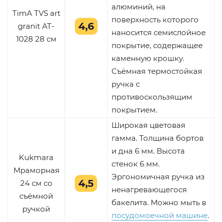
алюминий, на
TimA TVS art
поверхность которого
4,6
granit AT-
наносится семислойное
1028 28 см
покрытие, содержащее
каменную крошку.
Съёмная термостойкая
ручка с
противоскользящим
покрытием.
Широкая цветовая
гамма. Толщина бортов
и дна 6 мм. Высота
Kukmara
стенок 6 мм.
Мраморная
Эргономичная ручка из
4,5
24 см со
ненагревающегося
съёмной
бакелита. Можно мыть в
ручкой
посудомоечной машине
.