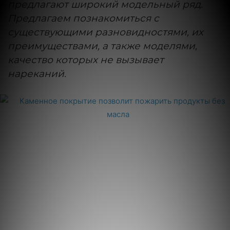
предлагают широкий модельный ряд.
Предлагаем познакомиться с
существующими разновидностями, их
преимуществами, а также моделями,
качество которых не вызывает
нареканий.