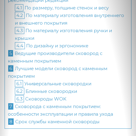
рекомендации редакции
4.1
По размеру, толщине стенок и весу
4.2
По материалу изготовления внутреннего
и внешнего покрытия
4.3
По материалу изготовления ручки и
крышки
4.4
По дизайну и эргономике
5
Ведущие производители сковород с
каменным покрытием
6
Лучшие модели сковород с каменным
покрытием
6.1
Универсальные сковородки
6.2
Блинные сковородки
6.3
Сковороды WOK
7
Сковорода с каменным покрытием:
особенности эксплуатации и правила ухода
8
Срок службы каменной сковороды