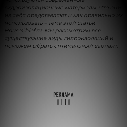
гидроизоляционные материалы. Что они
из себя представляют и как правильно их
использовать – тема этой статьи
HouseChief.ru. Мы рассмотрим все
существующие виды гидроизоляций и
поможем ыбрать оптимальный вариант.