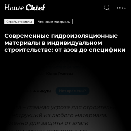
Стройматериалы
Черновые материалы
Современные гидроизоляционные
материалы в индивидуальном
строительстве: от азов до специфики
Текст
Юлия Гузяева
26208
0
Нет времени?
На чтение:
4 минуты
Влага – главная угроза для строительных
конструкций из любого материала.
Именно для защиты от влаги
используются современные